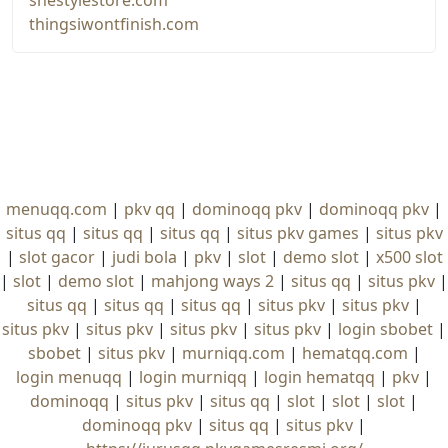
shestylestore.com
thingsiwontfinish.com
menuqq.com
|
pkv qq
|
dominoqq pkv
|
dominoqq pkv
|
situs qq
|
situs qq
|
situs qq
|
situs pkv games
|
situs pkv
|
slot gacor
|
judi bola
|
pkv
|
slot
|
demo slot
|
x500 slot
|
slot
|
demo slot
|
mahjong ways 2
|
situs qq
|
situs pkv
|
situs qq
|
situs qq
|
situs qq
|
situs pkv
|
situs pkv
|
situs pkv
|
situs pkv
|
situs pkv
|
situs pkv
|
login sbobet
|
sbobet
|
situs pkv
|
murniqq.com
|
hematqq.com
|
login menuqq
|
login murniqq
|
login hematqq
|
pkv
|
dominoqq
|
situs pkv
|
situs qq
|
slot
|
slot
|
slot
|
dominoqq pkv
|
situs qq
|
situs pkv
|