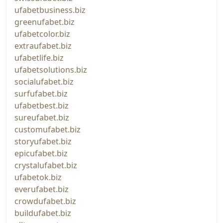
ufabetbusiness.biz
greenufabet.biz
ufabetcolor.biz
extraufabet.biz
ufabetlife.biz
ufabetsolutions.biz
socialufabet.biz
surfufabet.biz
ufabetbest.biz
sureufabet.biz
customufabet.biz
storyufabet.biz
epicufabet.biz
crystalufabet.biz
ufabetok.biz
everufabet.biz
crowdufabet.biz
buildufabet.biz