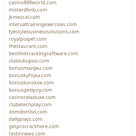
casino888world.com
misterdbnb.com
jkmezcal.com
intervaltrainingexercises.com
tyestylebusinesssolutions.com
royalpoipet.com
thestaurant.com
bestlinktrackingsoftware.com
clublubupoo.com
bonusmazijeu.com
bonuskyfojea.com
bonuskorokee.com
bonusgexipoy.com
casinorelaxluxe.com
clubetechplay.com
domdombd.com
dailyplayz.com
getprocrackhere.com
fastinnews.com