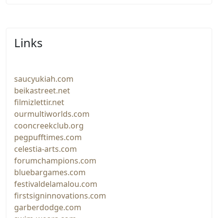
Links
saucyukiah.com
beikastreet.net
filmizlettir.net
ourmultiworlds.com
cooncreekclub.org
pegpufftimes.com
celestia-arts.com
forumchampions.com
bluebargames.com
festivaldelamalou.com
firstsigninnovations.com
garberdodge.com