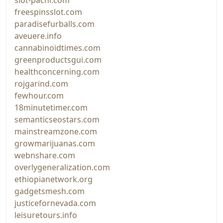
slot-pachi.com
freespinsslot.com
paradisefurballs.com
aveuere.info
cannabinoidtimes.com
greenproductsgui.com
healthconcerning.com
rojgarind.com
fewhour.com
18minutetimer.com
semanticseostars.com
mainstreamzone.com
growmarijuanas.com
webnshare.com
overlygeneralization.com
ethiopianetwork.org
gadgetsmesh.com
justicefornevada.com
leisuretours.info