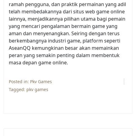
ramah pengguna, dan praktik permainan yang adil
telah membedakannya dari situs web game online
lainnya, menjadikannya pilihan utama bagi pemain
yang mencari pengalaman bermain game yang
aman dan menyenangkan. Seiring dengan terus
berkembangnya industri game, platform seperti
AseanQQ kemungkinan besar akan memainkan
peran yang semakin penting dalam membentuk
masa depan game online.
Posted in:
Pkv Games
Tagged:
pkv games
Post