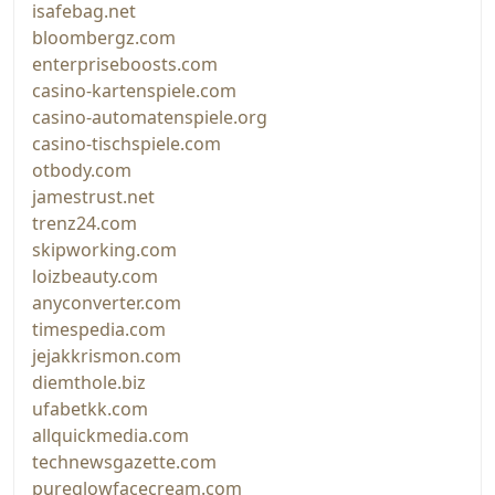
isafebag.net
bloombergz.com
enterpriseboosts.com
casino-kartenspiele.com
casino-automatenspiele.org
casino-tischspiele.com
otbody.com
jamestrust.net
trenz24.com
skipworking.com
loizbeauty.com
anyconverter.com
timespedia.com
jejakkrismon.com
diemthole.biz
ufabetkk.com
allquickmedia.com
technewsgazette.com
pureglowfacecream.com