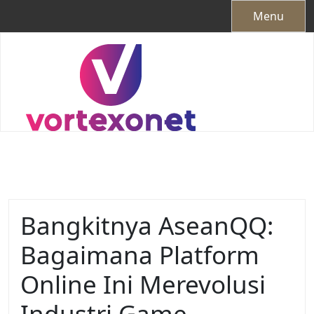
Skip
Menu
to
content
Bangkitnya AseanQQ:
Bagaimana Platform
Online Ini Merevolusi
Industri Game