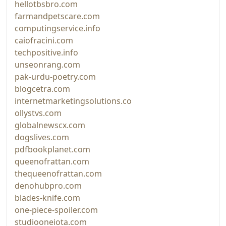
hellotbsbro.com
farmandpetscare.com
computingservice.info
caiofracini.com
techpositive.info
unseonrang.com
pak-urdu-poetry.com
blogcetra.com
internetmarketingsolutions.co
ollystvs.com
globalnewscx.com
dogslives.com
pdfbookplanet.com
queenofrattan.com
thequeenofrattan.com
denohubpro.com
blades-knife.com
one-piece-spoiler.com
studiooneiota.com