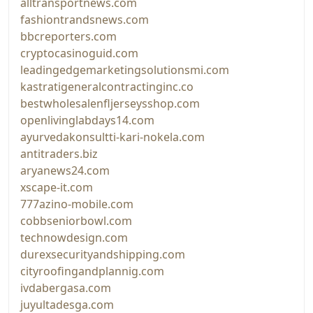
alltransportnews.com
fashiontrandsnews.com
bbcreporters.com
cryptocasinoguid.com
leadingedgemarketingsolutionsmi.com
kastratigeneralcontractinginc.co
bestwholesalenfljerseysshop.com
openlivinglabdays14.com
ayurvedakonsultti-kari-nokela.com
antitraders.biz
aryanews24.com
xscape-it.com
777azino-mobile.com
cobbseniorbowl.com
technowdesign.com
durexsecurityandshipping.com
cityroofingandplannig.com
ivdabergasa.com
juyultadesga.com