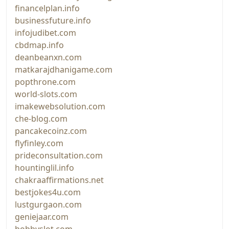
financelplan.info
businessfuture.info
infojudibet.com
cbdmap.info
deanbeanxn.com
matkarajdhanigame.com
popthrone.com
world-slots.com
imakewebsolution.com
che-blog.com
pancakecoinz.com
flyfinley.com
prideconsultation.com
hountinglil.info
chakraaffirmations.net
bestjokes4u.com
lustgurgaon.com
geniejaar.com