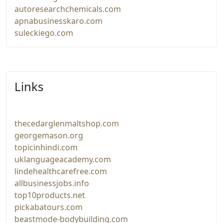
autoresearchchemicals.com
apnabusinesskaro.com
suleckiego.com
Links
thecedarglenmaltshop.com
georgemason.org
topicinhindi.com
uklanguageacademy.com
lindehealthcarefree.com
allbusinessjobs.info
top10products.net
pickabatours.com
beastmode-bodybuilding.com