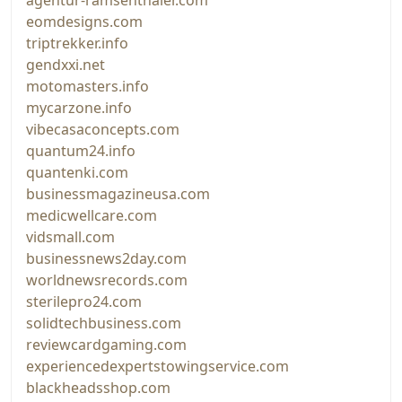
agentur-ramsenthaler.com
eomdesigns.com
triptrekker.info
gendxxi.net
motomasters.info
mycarzone.info
vibecasaconcepts.com
quantum24.info
quantenki.com
businessmagazineusa.com
medicwellcare.com
vidsmall.com
businessnews2day.com
worldnewsrecords.com
sterilepro24.com
solidtechbusiness.com
reviewcardgaming.com
experiencedexpertstowingservice.com
blackheadsshop.com