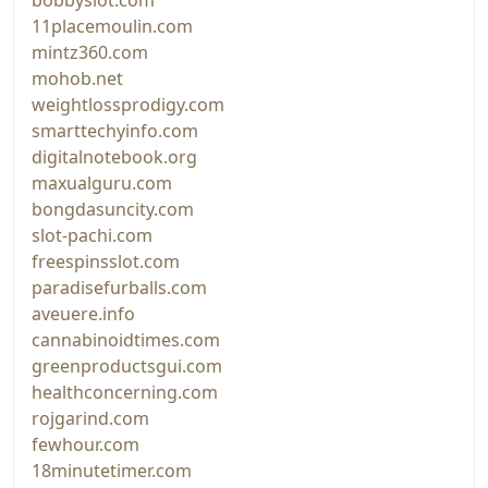
bobbyslot.com
11placemoulin.com
mintz360.com
mohob.net
weightlossprodigy.com
smarttechyinfo.com
digitalnotebook.org
maxualguru.com
bongdasuncity.com
slot-pachi.com
freespinsslot.com
paradisefurballs.com
aveuere.info
cannabinoidtimes.com
greenproductsgui.com
healthconcerning.com
rojgarind.com
fewhour.com
18minutetimer.com