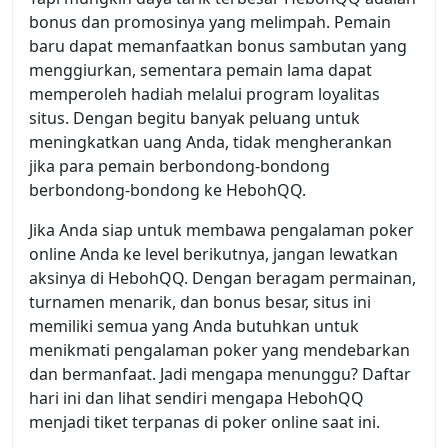
bonus dan promosinya yang melimpah. Pemain
baru dapat memanfaatkan bonus sambutan yang
menggiurkan, sementara pemain lama dapat
memperoleh hadiah melalui program loyalitas
situs. Dengan begitu banyak peluang untuk
meningkatkan uang Anda, tidak mengherankan
jika para pemain berbondong-bondong
berbondong-bondong ke HebohQQ.
Jika Anda siap untuk membawa pengalaman poker
online Anda ke level berikutnya, jangan lewatkan
aksinya di HebohQQ. Dengan beragam permainan,
turnamen menarik, dan bonus besar, situs ini
memiliki semua yang Anda butuhkan untuk
menikmati pengalaman poker yang mendebarkan
dan bermanfaat. Jadi mengapa menunggu? Daftar
hari ini dan lihat sendiri mengapa HebohQQ
menjadi tiket terpanas di poker online saat ini.