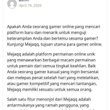
April 18, 2026
Apakah Anda seorang gamer online yang mencari
platform baru dan menarik untuk menguji
keterampilan Anda dan bertemu sesama gamer?
Kunjungi Mejaqq, tujuan utama para gamer online.
Mejaqq adalah platform permainan online unik
yang menawarkan berbagai macam permainan
untuk pemain dari semua tingkat keahlian. Baik
Anda seorang gamer kasual yang ingin bersantai
dan melepas penat setelah hari yang melelahkan,
atau gamer kompetitif yang mencari tantangan,
Mejaqq memiliki sesuatu untuk semua orang.
Salah satu fitur menonjol dari Mejaqq adalah
antarmukanya yang ramah pengguna, yang