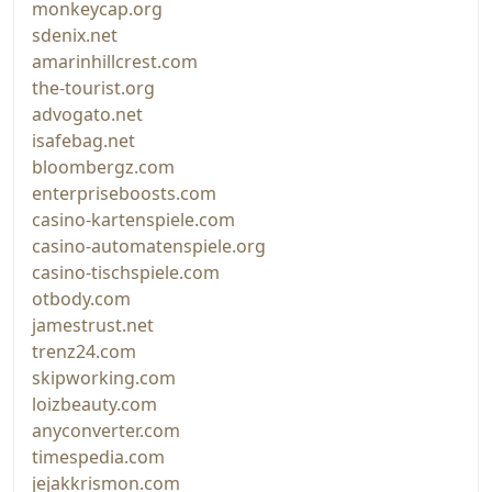
monkeycap.org
sdenix.net
amarinhillcrest.com
the-tourist.org
advogato.net
isafebag.net
bloombergz.com
enterpriseboosts.com
casino-kartenspiele.com
casino-automatenspiele.org
casino-tischspiele.com
otbody.com
jamestrust.net
trenz24.com
skipworking.com
loizbeauty.com
anyconverter.com
timespedia.com
jejakkrismon.com