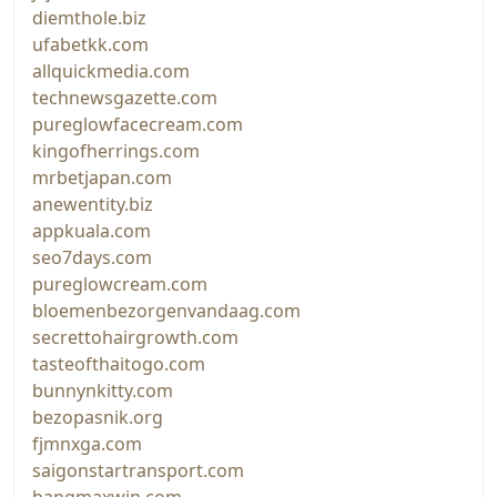
diemthole.biz
ufabetkk.com
allquickmedia.com
technewsgazette.com
pureglowfacecream.com
kingofherrings.com
mrbetjapan.com
anewentity.biz
appkuala.com
seo7days.com
pureglowcream.com
bloemenbezorgenvandaag.com
secrettohairgrowth.com
tasteofthaitogo.com
bunnynkitty.com
bezopasnik.org
fjmnxga.com
saigonstartransport.com