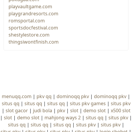
playvaultgame.com
playgrandresorts.com
romsportal.com
sportsdocfestival.com
shestylestore.com
thingsiwontfinish.com
menuqq.com
|
pkv qq
|
dominoqq pkv
|
dominoqq pkv
|
situs qq
|
situs qq
|
situs qq
|
situs pkv games
|
situs pkv
|
slot gacor
|
judi bola
|
pkv
|
slot
|
demo slot
|
x500 slot
|
slot
|
demo slot
|
mahjong ways 2
|
situs qq
|
situs pkv
|
situs qq
|
situs qq
|
situs qq
|
situs pkv
|
situs pkv
|
situs pkv
|
situs pkv
|
situs pkv
|
situs pkv
|
login sbobet
|