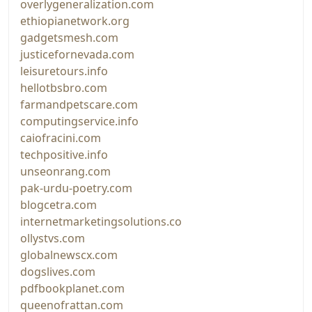
overlygeneralization.com
ethiopianetwork.org
gadgetsmesh.com
justicefornevada.com
leisuretours.info
hellotbsbro.com
farmandpetscare.com
computingservice.info
caiofracini.com
techpositive.info
unseonrang.com
pak-urdu-poetry.com
blogcetra.com
internetmarketingsolutions.co
ollystvs.com
globalnewscx.com
dogslives.com
pdfbookplanet.com
queenofrattan.com