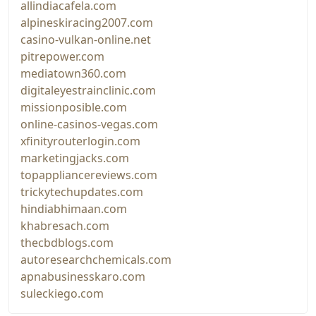
allindiacafela.com
alpineskiracing2007.com
casino-vulkan-online.net
pitrepower.com
mediatown360.com
digitaleyestrainclinic.com
missionposible.com
online-casinos-vegas.com
xfinityrouterlogin.com
marketingjacks.com
topappliancereviews.com
trickytechupdates.com
hindiabhimaan.com
khabresach.com
thecbdblogs.com
autoresearchchemicals.com
apnabusinesskaro.com
suleckiego.com