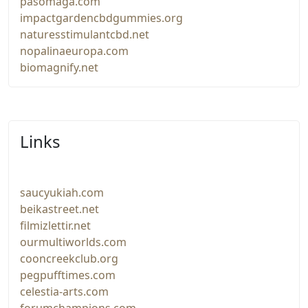
pasomaga.com
impactgardencbdgummies.org
naturesstimulantcbd.net
nopalinaeuropa.com
biomagnify.net
Links
saucyukiah.com
beikastreet.net
filmizlettir.net
ourmultiworlds.com
cooncreekclub.org
pegpufftimes.com
celestia-arts.com