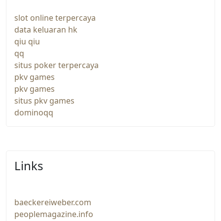
slot online terpercaya
data keluaran hk
qiu qiu
qq
situs poker terpercaya
pkv games
pkv games
situs pkv games
dominoqq
Links
baeckereiweber.com
peoplemagazine.info