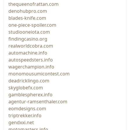
thequeenofrattan.com
denohubpro.com
blades-knife.com
one-piece-spoiler.com
studiooneiota.com
findingcasino.org
realworldcobra.com
automachine.info
autospeedsters.info
wagerchampion.info
monomousumicontest.com
deadricklingo.com
skyglobefx.com
gamblespherex.info
agentur-ramsenthaler.com
eomdesigns.com
triptrekker.info
gendxxi.net
motomasters.info