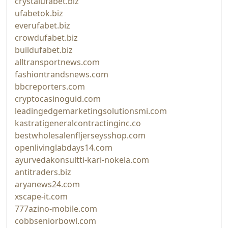
crystalufabet.biz
ufabetok.biz
everufabet.biz
crowdufabet.biz
buildufabet.biz
alltransportnews.com
fashiontrandsnews.com
bbcreporters.com
cryptocasinoguid.com
leadingedgemarketingsolutionsmi.com
kastratigeneralcontractinginc.co
bestwholesalenfljerseysshop.com
openlivinglabdays14.com
ayurvedakonsultti-kari-nokela.com
antitraders.biz
aryanews24.com
xscape-it.com
777azino-mobile.com
cobbseniorbowl.com