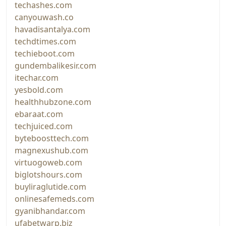
techashes.com
canyouwash.co
havadisantalya.com
techdtimes.com
techieboot.com
gundembalikesir.com
itechar.com
yesbold.com
healthhubzone.com
ebaraat.com
techjuiced.com
byteboosttech.com
magnexushub.com
virtuogoweb.com
biglotshours.com
buyliraglutide.com
onlinesafemeds.com
gyanibhandar.com
ufabetwarp.biz