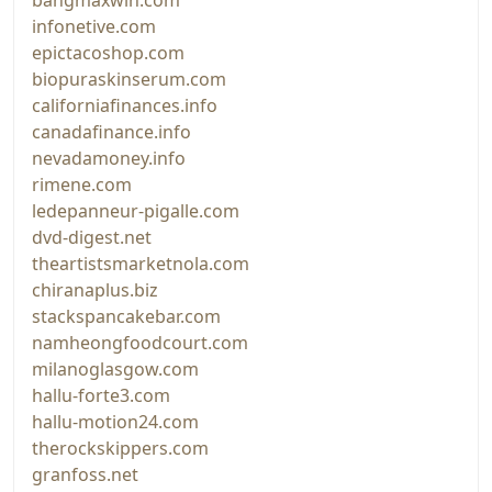
bangmaxwin.com
infonetive.com
epictacoshop.com
biopuraskinserum.com
californiafinances.info
canadafinance.info
nevadamoney.info
rimene.com
ledepanneur-pigalle.com
dvd-digest.net
theartistsmarketnola.com
chiranaplus.biz
stackspancakebar.com
namheongfoodcourt.com
milanoglasgow.com
hallu-forte3.com
hallu-motion24.com
therockskippers.com
granfoss.net