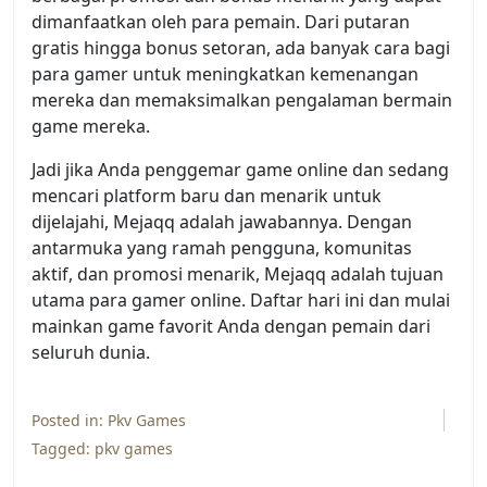
dimanfaatkan oleh para pemain. Dari putaran
gratis hingga bonus setoran, ada banyak cara bagi
para gamer untuk meningkatkan kemenangan
mereka dan memaksimalkan pengalaman bermain
game mereka.
Jadi jika Anda penggemar game online dan sedang
mencari platform baru dan menarik untuk
dijelajahi, Mejaqq adalah jawabannya. Dengan
antarmuka yang ramah pengguna, komunitas
aktif, dan promosi menarik, Mejaqq adalah tujuan
utama para gamer online. Daftar hari ini dan mulai
mainkan game favorit Anda dengan pemain dari
seluruh dunia.
Posted in:
Pkv Games
Tagged:
pkv games