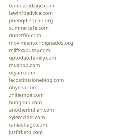
templatedzine.com
lawinfoadvice.com
phenqdietplan.org
sumnercafe.com
dunetflix.com
movimientoindignados.org
milfxxxpussy.com
uptodatefamily.com
musitop.com
utyam.com
lacostituzioneblog.com
ohyeea.com
zhitiemoe.com
nungkub.com
anotherindian.com
xylemcider.com
taniaetiago.com
juzfitketo.com