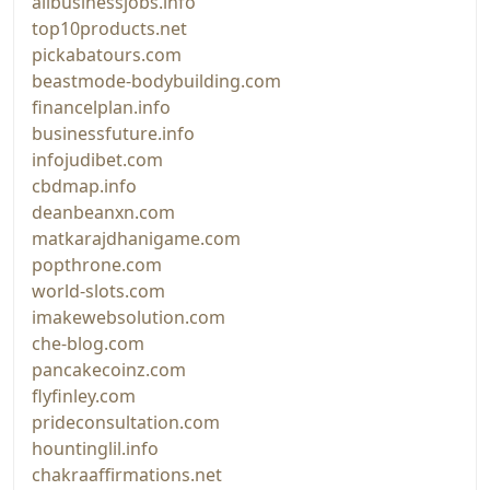
allbusinessjobs.info
top10products.net
pickabatours.com
beastmode-bodybuilding.com
financelplan.info
businessfuture.info
infojudibet.com
cbdmap.info
deanbeanxn.com
matkarajdhanigame.com
popthrone.com
world-slots.com
imakewebsolution.com
che-blog.com
pancakecoinz.com
flyfinley.com
prideconsultation.com
hountinglil.info
chakraaffirmations.net