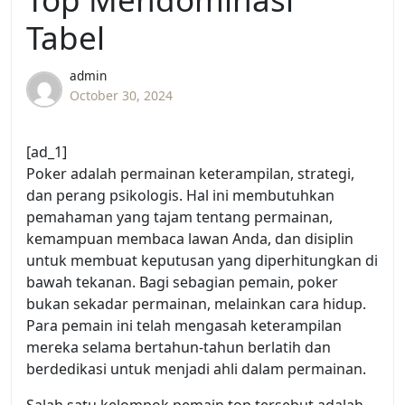
Tabel
admin
October 30, 2024
[ad_1]
Poker adalah permainan keterampilan, strategi,
dan perang psikologis. Hal ini membutuhkan
pemahaman yang tajam tentang permainan,
kemampuan membaca lawan Anda, dan disiplin
untuk membuat keputusan yang diperhitungkan di
bawah tekanan. Bagi sebagian pemain, poker
bukan sekadar permainan, melainkan cara hidup.
Para pemain ini telah mengasah keterampilan
mereka selama bertahun-tahun berlatih dan
berdedikasi untuk menjadi ahli dalam permainan.