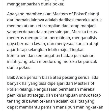
menggemparkan dunia poker.
Apa yang membedakan Masters of PokerPelangi
dari pemain lainnya adalah dedikasi mereka untuk
meningkatkan keterampilan dan tetap menjadi
yang terdepan dalam persaingan. Mereka terus-
menerus mempelajari permainan, menganalisis
gaya bermain lawan, dan menyesuaikan strategi
agar tetap selangkah lebih maju. Tingkat
komitmen dan semangat terhadap permainan
inilah yang telah mendorong mereka ke puncak
dunia poker.
Baik Anda pemain biasa atau pesaing serius, ada
banyak hal yang bisa dipelajari dari Masters of
PokerPelangi. Penguasaan permainan mereka,
pemikiran strategis, dan kemampuan untuk tetap
tenang di bawah tekanan adalah kualitas yang
dapat membantu pemain mana pun meningkatkan