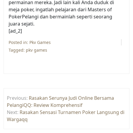
permainan mereka. Jadi lain kali Anda duduk di
meja poker, ingatlah pelajaran dari Masters of
PokerPelangi dan bermainlah seperti seorang
juara sejati.
[ad_2]
Posted in:
Pkv Games
Tagged:
pkv games
Post
Previous:
Rasakan Serunya Judi Online Bersama
navigation
PelangiQQ: Review Komprehensif
Next:
Rasakan Sensasi Turnamen Poker Langsung di
Wargaqq