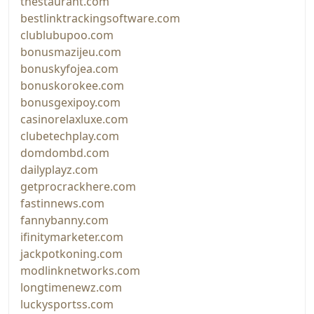
thestaurant.com
bestlinktrackingsoftware.com
clublubupoo.com
bonusmazijeu.com
bonuskyfojea.com
bonuskorokee.com
bonusgexipoy.com
casinorelaxluxe.com
clubetechplay.com
domdombd.com
dailyplayz.com
getprocrackhere.com
fastinnews.com
fannybanny.com
ifinitymarketer.com
jackpotkoning.com
modlinknetworks.com
longtimenewz.com
luckysportss.com