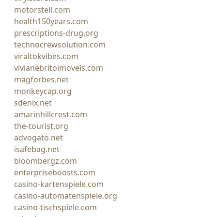
motorstell.com
health150years.com
prescriptions-drug.org
technocrewsolution.com
viraltokvibes.com
vivianebritoimoveis.com
magforbes.net
monkeycap.org
sdenix.net
amarinhillcrest.com
the-tourist.org
advogato.net
isafebag.net
bloombergz.com
enterpriseboosts.com
casino-kartenspiele.com
casino-automatenspiele.org
casino-tischspiele.com