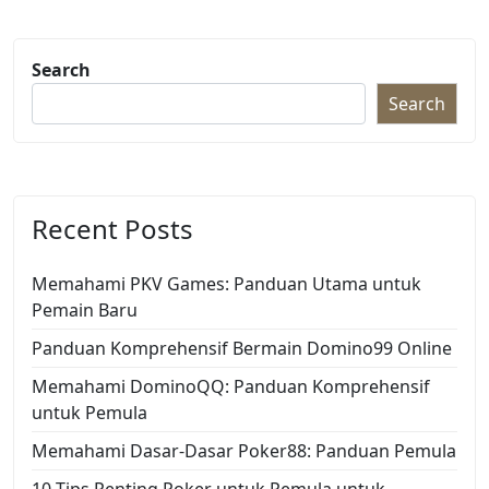
Search
Search
Recent Posts
Memahami PKV Games: Panduan Utama untuk
Pemain Baru
Panduan Komprehensif Bermain Domino99 Online
Memahami DominoQQ: Panduan Komprehensif
untuk Pemula
Memahami Dasar-Dasar Poker88: Panduan Pemula