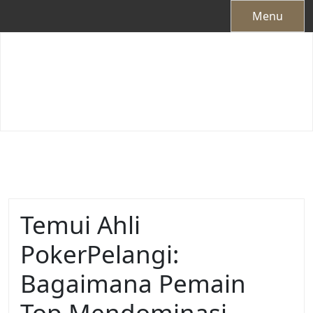
Skip
Menu
to
content
Temui Ahli
PokerPelangi:
Bagaimana Pemain
Top Mendominasi