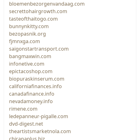
bloemenbezorgenvandaag.com
secrettohairgrowth.com
tasteofthaitogo.com
bunnynkitty.com
bezopasnik.org
fjmnxga.com
saigonstartransport.com
bangmaxwin.com
infonetive.com
epictacoshop.com
biopuraskinserum.com
californiafinances.info
canadafinance.info
nevadamoney.info
rimene.com
ledepanneur-pigalle.com
dvd-digest.net
theartistsmarketnola.com
chiranaplus.biz