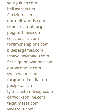
saucyukiah.com
beikastreet.net
filmizlettir.net
ourmultiworlds.com
cooncreekclub.org
pegpufftimes.com
celestia-arts.com
forumchampions.com
bluebargames.com
festivaldelamalou.com
firstsigninnovations.com
garberdodge.com
swim-wears.com
forgrantedmedia.com
peolpstar.com
tylerscustomdesign.com
carworksonline.com
techtimesss.com
virylstore.com