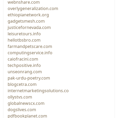
webnshare.com
overlygeneralization.com
ethiopianetwork.org
gadgetsmesh.com
justicefornevada.com
leisuretours.info
hellotbsbro.com
farmandpetscare.com
computingservice.info
caiofracini.com
techpositive.info
unseonrang.com
pak-urdu-poetry.com
blogcetra.com
internetmarketingsolutions.co
ollystvs.com
globalnewscx.com
dogslives.com
pdfbookplanet.com