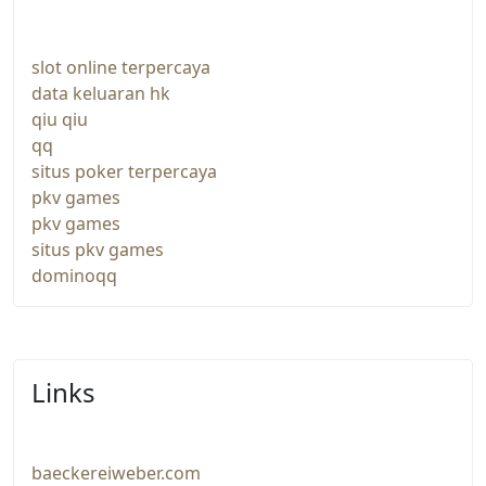
slot online terpercaya
data keluaran hk
qiu qiu
qq
situs poker terpercaya
pkv games
pkv games
situs pkv games
dominoqq
Links
baeckereiweber.com