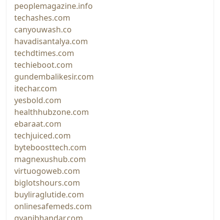
peoplemagazine.info
techashes.com
canyouwash.co
havadisantalya.com
techdtimes.com
techieboot.com
gundembalikesir.com
itechar.com
yesbold.com
healthhubzone.com
ebaraat.com
techjuiced.com
byteboosttech.com
magnexushub.com
virtuogoweb.com
biglotshours.com
buyliraglutide.com
onlinesafemeds.com
gyanibhandar.com