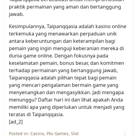
praktik permainan yang aman dan bertanggung
jawab.
Kesimpulannya, Taipanqqasia adalah kasino online
terkemuka yang menawarkan perpaduan unik
antara keberuntungan dan keterampilan bagi
pemain yang ingin menguji keberanian mereka di
dunia game online. Dengan fokusnya pada
keselamatan pemain, bonus besar, dan komitmen
terhadap permainan yang bertanggung jawab,
Taipanqqasia adalah pilihan tepat bagi pemain
yang mencari pengalaman bermain game yang
menyenangkan dan mengasyikkan. Jadi mengapa
menunggu? Daftar hari ini dan lihat apakah Anda
memiliki apa yang diperlukan untuk menjadi yang
teratas di Taipanqqasia.
[ad_2]
Posted in:
Casino
,
Pkv Games
,
Slot