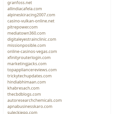
granfoss.net
allindiacafela.com
alpineskiracing2007.com
casino-vulkan-online.net
pitrepower.com
mediatown360.com
digitaleyestrainclinic.com
missionposible.com
online-casinos-vegas.com
xfinityrouterlogin.com
marketingjacks.com
topappliancereviews.com
trickytechupdates.com
hindiabhimaan.com
khabresach.com
thecbdblogs.com
autoresearchchemicals.com
apnabusinesskaro.com
suleckiego.com