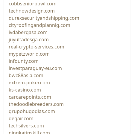
cobbseniorbowl.com
technowdesign.com
durexsecurityandshipping.com
cityroofingandplannig.com
ivdabergasa.com
juyultadesga.com
real-crypto-services.com
mypetzworld.com
infounty.com
investparaguay-eu.com
bwc88asia.com
extrem-poker.com
ks-casino.com
carcarepoints.com
thedoodlebreeders.com
grupohugodias.com
deqair.com
techsilvers.com
ningkatinskill.com