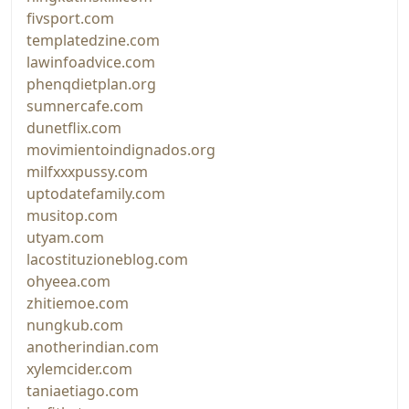
fivsport.com
templatedzine.com
lawinfoadvice.com
phenqdietplan.org
sumnercafe.com
dunetflix.com
movimientoindignados.org
milfxxxpussy.com
uptodatefamily.com
musitop.com
utyam.com
lacostituzioneblog.com
ohyeea.com
zhitiemoe.com
nungkub.com
anotherindian.com
xylemcider.com
taniaetiago.com