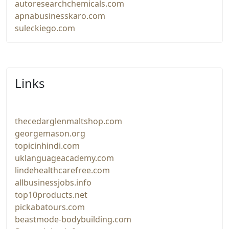
autoresearchchemicals.com
apnabusinesskaro.com
suleckiego.com
Links
thecedarglenmaltshop.com
georgemason.org
topicinhindi.com
uklanguageacademy.com
lindehealthcarefree.com
allbusinessjobs.info
top10products.net
pickabatours.com
beastmode-bodybuilding.com