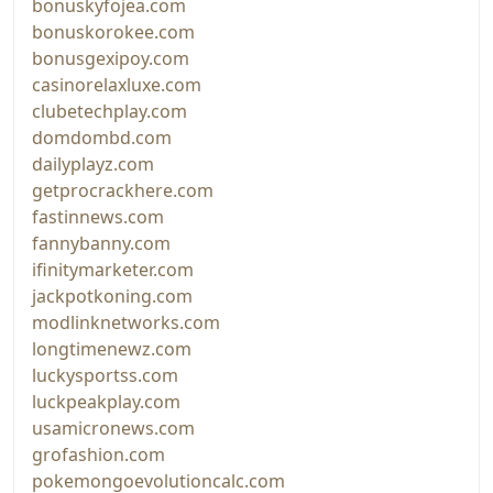
bonuskyfojea.com
bonuskorokee.com
bonusgexipoy.com
casinorelaxluxe.com
clubetechplay.com
domdombd.com
dailyplayz.com
getprocrackhere.com
fastinnews.com
fannybanny.com
ifinitymarketer.com
jackpotkoning.com
modlinknetworks.com
longtimenewz.com
luckysportss.com
luckpeakplay.com
usamicronews.com
grofashion.com
pokemongoevolutioncalc.com