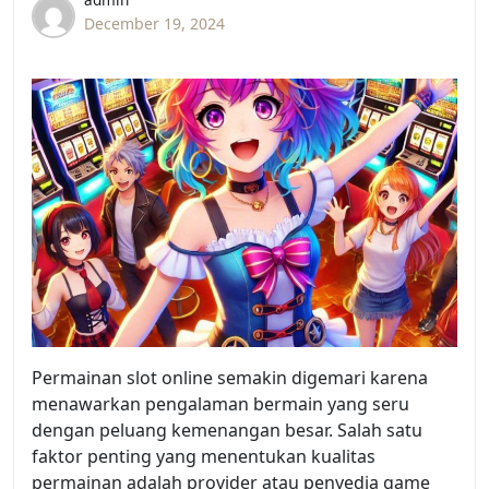
December 19, 2024
Permainan slot online semakin digemari karena
menawarkan pengalaman bermain yang seru
dengan peluang kemenangan besar. Salah satu
faktor penting yang menentukan kualitas
permainan adalah provider atau penyedia game