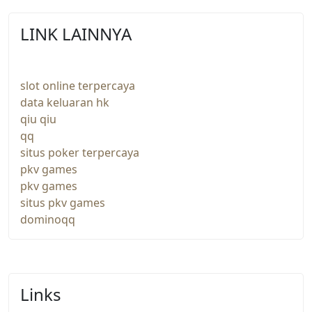
LINK LAINNYA
slot online terpercaya
data keluaran hk
qiu qiu
qq
situs poker terpercaya
pkv games
pkv games
situs pkv games
dominoqq
Links