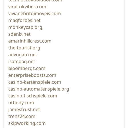
viraltokvibes.com
vivianebritoimoveis.com
magforbes.net
monkeycap.org
sdenix.net
amarinhillcrest.com
the-tourist.org
advogato.net
isafebag.net
bloombergz.com
enterpriseboosts.com
casino-kartenspiele.com
casino-automatenspiele.org
casino-tischspiele.com
otbody.com
jamestrust.net
trenz24.com
skipworking.com