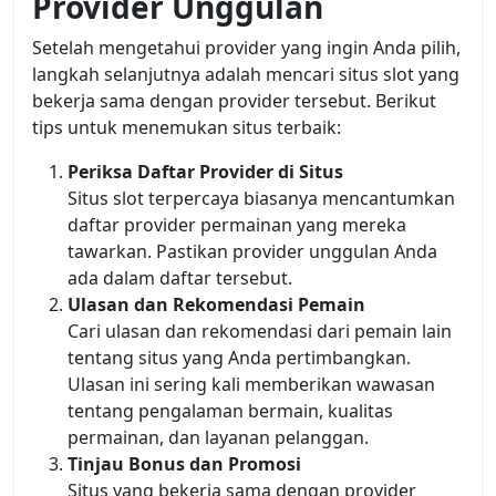
Provider Unggulan
Setelah mengetahui provider yang ingin Anda pilih,
langkah selanjutnya adalah mencari situs slot yang
bekerja sama dengan provider tersebut. Berikut
tips untuk menemukan situs terbaik:
Periksa Daftar Provider di Situs
Situs slot terpercaya biasanya mencantumkan
daftar provider permainan yang mereka
tawarkan. Pastikan provider unggulan Anda
ada dalam daftar tersebut.
Ulasan dan Rekomendasi Pemain
Cari ulasan dan rekomendasi dari pemain lain
tentang situs yang Anda pertimbangkan.
Ulasan ini sering kali memberikan wawasan
tentang pengalaman bermain, kualitas
permainan, dan layanan pelanggan.
Tinjau Bonus dan Promosi
Situs yang bekerja sama dengan provider