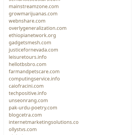
mainstreamzone.com
growmarijuanas.com
webnshare.com
overlygeneralization.com
ethiopianetwork.org
gadgetsmesh.com
justicefornevada.com
leisuretours.info
hellotbsbro.com
farmandpetscare.com
computingservice.info
caiofracini.com
techpositive.info
unseonrang.com
pak-urdu-poetry.com
blogcetra.com
internetmarketingsolutions.co
ollystvs.com