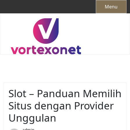
Skip
Menu
to
content
Slot – Panduan Memilih
Situs dengan Provider
Unggulan
admin