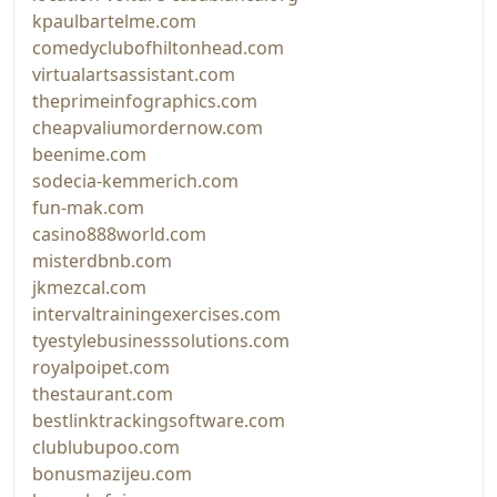
kpaulbartelme.com
comedyclubofhiltonhead.com
virtualartsassistant.com
theprimeinfographics.com
cheapvaliumordernow.com
beenime.com
sodecia-kemmerich.com
fun-mak.com
casino888world.com
misterdbnb.com
jkmezcal.com
intervaltrainingexercises.com
tyestylebusinesssolutions.com
royalpoipet.com
thestaurant.com
bestlinktrackingsoftware.com
clublubupoo.com
bonusmazijeu.com