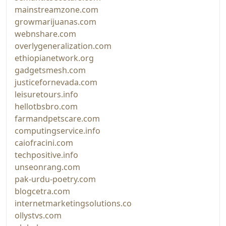
mainstreamzone.com
growmarijuanas.com
webnshare.com
overlygeneralization.com
ethiopianetwork.org
gadgetsmesh.com
justicefornevada.com
leisuretours.info
hellotbsbro.com
farmandpetscare.com
computingservice.info
caiofracini.com
techpositive.info
unseonrang.com
pak-urdu-poetry.com
blogcetra.com
internetmarketingsolutions.co
ollystvs.com