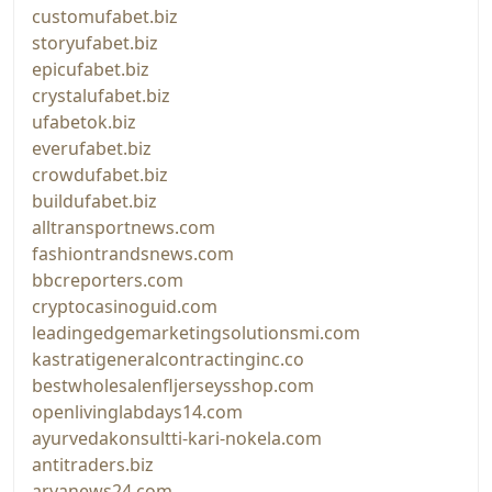
customufabet.biz
storyufabet.biz
epicufabet.biz
crystalufabet.biz
ufabetok.biz
everufabet.biz
crowdufabet.biz
buildufabet.biz
alltransportnews.com
fashiontrandsnews.com
bbcreporters.com
cryptocasinoguid.com
leadingedgemarketingsolutionsmi.com
kastratigeneralcontractinginc.co
bestwholesalenfljerseysshop.com
openlivinglabdays14.com
ayurvedakonsultti-kari-nokela.com
antitraders.biz
aryanews24.com