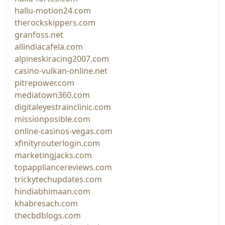
hallu-motion24.com
therockskippers.com
granfoss.net
allindiacafela.com
alpineskiracing2007.com
casino-vulkan-online.net
pitrepower.com
mediatown360.com
digitaleyestrainclinic.com
missionposible.com
online-casinos-vegas.com
xfinityrouterlogin.com
marketingjacks.com
topappliancereviews.com
trickytechupdates.com
hindiabhimaan.com
khabresach.com
thecbdblogs.com