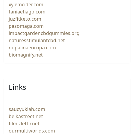
xylemcider.com
taniaetiago.com
juzfitketo.com
pasomaga.com
impactgardencbdgummies.org
naturesstimulantcbd.net
nopalinaeuropa.com
biomagnify.net
Links
saucyukiah.com
beikastreet.net
filmizlettir.net
ourmultiworlds.com