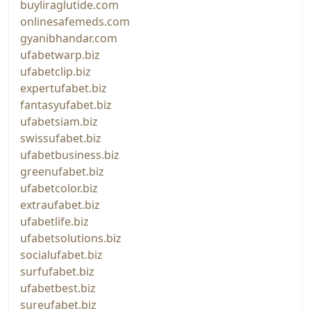
buyliraglutide.com
onlinesafemeds.com
gyanibhandar.com
ufabetwarp.biz
ufabetclip.biz
expertufabet.biz
fantasyufabet.biz
ufabetsiam.biz
swissufabet.biz
ufabetbusiness.biz
greenufabet.biz
ufabetcolor.biz
extraufabet.biz
ufabetlife.biz
ufabetsolutions.biz
socialufabet.biz
surfufabet.biz
ufabetbest.biz
sureufabet.biz