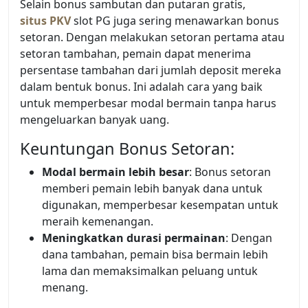
Selain bonus sambutan dan putaran gratis,
situs PKV
slot PG juga sering menawarkan bonus
setoran. Dengan melakukan setoran pertama atau
setoran tambahan, pemain dapat menerima
persentase tambahan dari jumlah deposit mereka
dalam bentuk bonus. Ini adalah cara yang baik
untuk memperbesar modal bermain tanpa harus
mengeluarkan banyak uang.
Keuntungan Bonus Setoran:
Modal bermain lebih besar
: Bonus setoran
memberi pemain lebih banyak dana untuk
digunakan, memperbesar kesempatan untuk
meraih kemenangan.
Meningkatkan durasi permainan
: Dengan
dana tambahan, pemain bisa bermain lebih
lama dan memaksimalkan peluang untuk
menang.