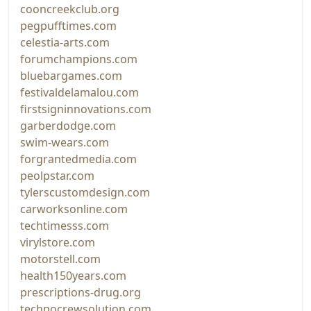
cooncreekclub.org
pegpufftimes.com
celestia-arts.com
forumchampions.com
bluebargames.com
festivaldelamalou.com
firstsigninnovations.com
garberdodge.com
swim-wears.com
forgrantedmedia.com
peolpstar.com
tylerscustomdesign.com
carworksonline.com
techtimesss.com
virylstore.com
motorstell.com
health150years.com
prescriptions-drug.org
technocrewsolution.com