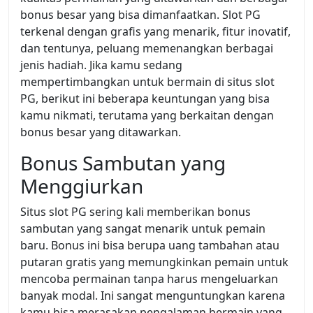
bonus besar yang bisa dimanfaatkan. Slot PG
terkenal dengan grafis yang menarik, fitur inovatif,
dan tentunya, peluang memenangkan berbagai
jenis hadiah. Jika kamu sedang
mempertimbangkan untuk bermain di situs slot
PG, berikut ini beberapa keuntungan yang bisa
kamu nikmati, terutama yang berkaitan dengan
bonus besar yang ditawarkan.
Bonus Sambutan yang
Menggiurkan
Situs slot PG sering kali memberikan bonus
sambutan yang sangat menarik untuk pemain
baru. Bonus ini bisa berupa uang tambahan atau
putaran gratis yang memungkinkan pemain untuk
mencoba permainan tanpa harus mengeluarkan
banyak modal. Ini sangat menguntungkan karena
kamu bisa merasakan pengalaman bermain yang