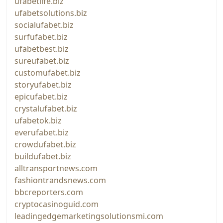
ufabetlife.biz
ufabetsolutions.biz
socialufabet.biz
surfufabet.biz
ufabetbest.biz
sureufabet.biz
customufabet.biz
storyufabet.biz
epicufabet.biz
crystalufabet.biz
ufabetok.biz
everufabet.biz
crowdufabet.biz
buildufabet.biz
alltransportnews.com
fashiontrandsnews.com
bbcreporters.com
cryptocasinoguid.com
leadingedgemarketingsolutionsmi.com