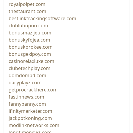
royalpoipet.com
thestaurant.com
bestlinktrackingsoftware.com
clublubupoo.com
bonusmazijeu.com
bonuskyfojea.com
bonuskorokee.com
bonusgexipoy.com
casinorelaxluxe.com
clubetechplay.com
domdombd.com
dailyplayz.com
getprocrackhere.com
fastinnews.com
fannybanny.com
ifinitymarketer.com
jackpotkoning.com
modlinknetworks.com
longtimenewz.com