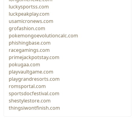
luckysportss.com
luckpeakplay.com
usamicronews.com
grofashion.com
pokemongoevolutioncalc.com
phishingbase.com
racegamings.com
primejackpotstay.com
pokugaa.com
playvaultgame.com
playgrandresorts.com
romsportal.com
sportsdocfestival.com
shestylestore.com
thingsiwontfinish.com