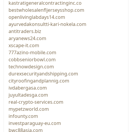
kastratigeneralcontractinginc.co
bestwholesalenfljerseysshop.com
openlivinglabdays14.com
ayurvedakonsultti-kari-nokela.com
antitraders.biz
aryanews24.com
xscape-it.com
777azino-mobile.com
cobbseniorbowl.com
technowdesign.com
durexsecurityandshipping.com
cityroofingandplannig.com
ivdabergasa.com
juyultadesga.com
real-crypto-services.com
mypetzworld.com
infounty.com
investparaguay-eu.com
bwc88asia.com