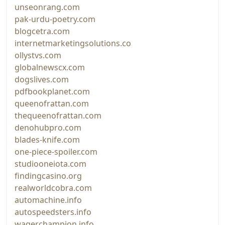
unseonrang.com
pak-urdu-poetry.com
blogcetra.com
internetmarketingsolutions.co
ollystvs.com
globalnewscx.com
dogslives.com
pdfbookplanet.com
queenofrattan.com
thequeenofrattan.com
denohubpro.com
blades-knife.com
one-piece-spoiler.com
studiooneiota.com
findingcasino.org
realworldcobra.com
automachine.info
autospeedsters.info
wagerchampion.info