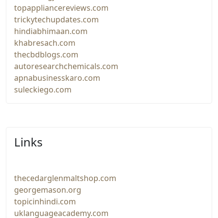
topappliancereviews.com
trickytechupdates.com
hindiabhimaan.com
khabresach.com
thecbdblogs.com
autoresearchchemicals.com
apnabusinesskaro.com
suleckiego.com
Links
thecedarglenmaltshop.com
georgemason.org
topicinhindi.com
uklanguageacademy.com