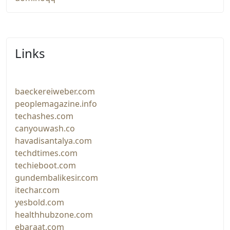
Links
baeckereiweber.com
peoplemagazine.info
techashes.com
canyouwash.co
havadisantalya.com
techdtimes.com
techieboot.com
gundembalikesir.com
itechar.com
yesbold.com
healthhubzone.com
ebaraat.com