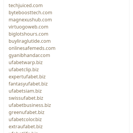
techjuiced.com
byteboosttech.com
magnexushub.com
virtuogoweb.com
biglotshours.com
buyliraglutide.com
onlinesafemeds.com
gyanibhandar.com
ufabetwarp.biz
ufabetclip.biz
expertufabet.biz
fantasyufabet.biz
ufabetsiam.biz
swissufabet.biz
ufabetbusiness.biz
greenufabet.biz
ufabetcolor.biz
extraufabet.biz