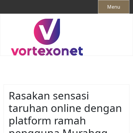
Skip
Menu
to
content
Rasakan sensasi
taruhan online dengan
platform ramah
pengguna Murahqq