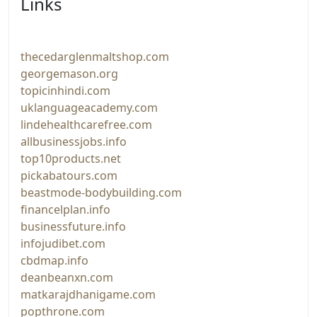
Links
thecedarglenmaltshop.com
georgemason.org
topicinhindi.com
uklanguageacademy.com
lindehealthcarefree.com
allbusinessjobs.info
top10products.net
pickabatours.com
beastmode-bodybuilding.com
financelplan.info
businessfuture.info
infojudibet.com
cbdmap.info
deanbeanxn.com
matkarajdhanigame.com
popthrone.com