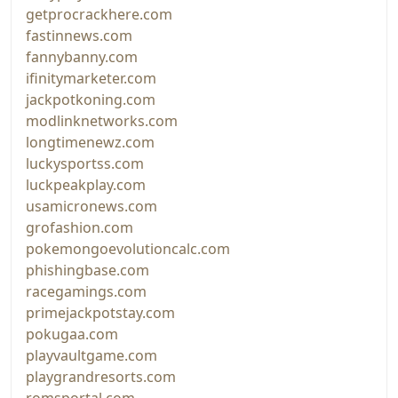
getprocrackhere.com
fastinnews.com
fannybanny.com
ifinitymarketer.com
jackpotkoning.com
modlinknetworks.com
longtimenewz.com
luckysportss.com
luckpeakplay.com
usamicronews.com
grofashion.com
pokemongoevolutioncalc.com
phishingbase.com
racegamings.com
primejackpotstay.com
pokugaa.com
playvaultgame.com
playgrandresorts.com