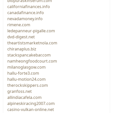
biopuraskinserum.com
californiafinances.info
canadafinance.info
nevadamoney.info
rimene.com
ledepanneur-pigalle.com
dvd-digest.net
theartistsmarketnola.com
chiranaplus.biz
stackspancakebar.com
namheongfoodcourt.com
milanoglasgow.com
hallu-forte3.com
hallu-motion24.com
therockskippers.com
granfoss.net
allindiacafela.com
alpineskiracing2007.com
casino-vulkan-online.net