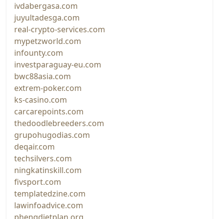
ivdabergasa.com
juyultadesga.com
real-crypto-services.com
mypetzworld.com
infounty.com
investparaguay-eu.com
bwc88asia.com
extrem-poker.com
ks-casino.com
carcarepoints.com
thedoodlebreeders.com
grupohugodias.com
deqair.com
techsilvers.com
ningkatinskill.com
fivsport.com
templatedzine.com
lawinfoadvice.com
phenqdietplan.org