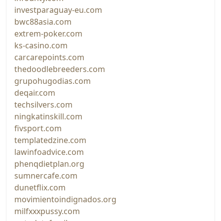
investparaguay-eu.com
bwc88asia.com
extrem-poker.com
ks-casino.com
carcarepoints.com
thedoodlebreeders.com
grupohugodias.com
deqair.com
techsilvers.com
ningkatinskill.com
fivsport.com
templatedzine.com
lawinfoadvice.com
phenqdietplan.org
sumnercafe.com
dunetflix.com
movimientoindignados.org
milfxxxpussy.com