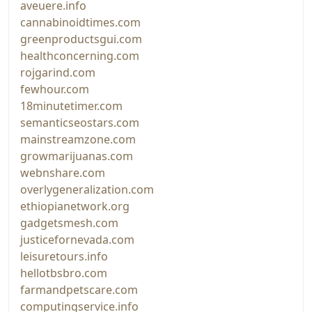
aveuere.info
cannabinoidtimes.com
greenproductsgui.com
healthconcerning.com
rojgarind.com
fewhour.com
18minutetimer.com
semanticseostars.com
mainstreamzone.com
growmarijuanas.com
webnshare.com
overlygeneralization.com
ethiopianetwork.org
gadgetsmesh.com
justicefornevada.com
leisuretours.info
hellotbsbro.com
farmandpetscare.com
computingservice.info