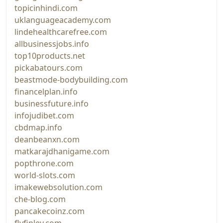
topicinhindi.com
uklanguageacademy.com
lindehealthcarefree.com
allbusinessjobs.info
top10products.net
pickabatours.com
beastmode-bodybuilding.com
financelplan.info
businessfuture.info
infojudibet.com
cbdmap.info
deanbeanxn.com
matkarajdhanigame.com
popthrone.com
world-slots.com
imakewebsolution.com
che-blog.com
pancakecoinz.com