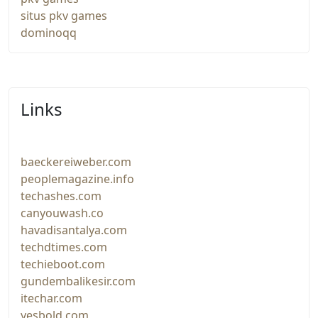
situs pkv games
dominoqq
Links
baeckereiweber.com
peoplemagazine.info
techashes.com
canyouwash.co
havadisantalya.com
techdtimes.com
techieboot.com
gundembalikesir.com
itechar.com
yesbold.com