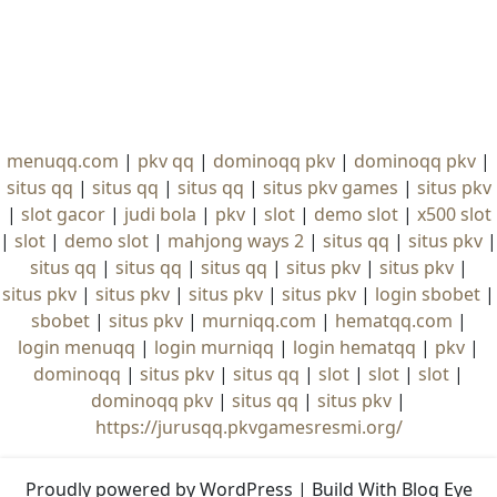
menuqq.com
|
pkv qq
|
dominoqq pkv
|
dominoqq pkv
|
situs qq
|
situs qq
|
situs qq
|
situs pkv games
|
situs pkv
|
slot gacor
|
judi bola
|
pkv
|
slot
|
demo slot
|
x500 slot
|
slot
|
demo slot
|
mahjong ways 2
|
situs qq
|
situs pkv
|
situs qq
|
situs qq
|
situs qq
|
situs pkv
|
situs pkv
|
situs pkv
|
situs pkv
|
situs pkv
|
situs pkv
|
login sbobet
|
sbobet
|
situs pkv
|
murniqq.com
|
hematqq.com
|
login menuqq
|
login murniqq
|
login hematqq
|
pkv
|
dominoqq
|
situs pkv
|
situs qq
|
slot
|
slot
|
slot
|
dominoqq pkv
|
situs qq
|
situs pkv
|
https://jurusqq.pkvgamesresmi.org/
Proudly powered by WordPress
|
Build With
Blog Eye