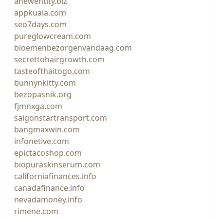
anewentity.biz
appkuala.com
seo7days.com
pureglowcream.com
bloemenbezorgenvandaag.com
secrettohairgrowth.com
tasteofthaitogo.com
bunnynkitty.com
bezopasnik.org
fjmnxga.com
saigonstartransport.com
bangmaxwin.com
infonetive.com
epictacoshop.com
biopuraskinserum.com
californiafinances.info
canadafinance.info
nevadamoney.info
rimene.com