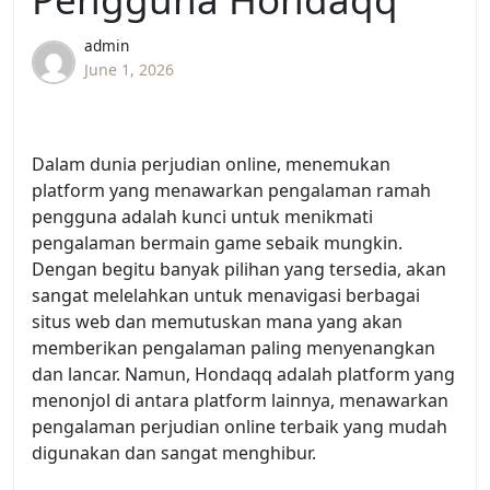
admin
June 1, 2026
Dalam dunia perjudian online, menemukan
platform yang menawarkan pengalaman ramah
pengguna adalah kunci untuk menikmati
pengalaman bermain game sebaik mungkin.
Dengan begitu banyak pilihan yang tersedia, akan
sangat melelahkan untuk menavigasi berbagai
situs web dan memutuskan mana yang akan
memberikan pengalaman paling menyenangkan
dan lancar. Namun, Hondaqq adalah platform yang
menonjol di antara platform lainnya, menawarkan
pengalaman perjudian online terbaik yang mudah
digunakan dan sangat menghibur.