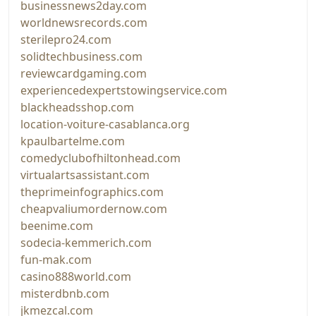
businessnews2day.com
worldnewsrecords.com
sterilepro24.com
solidtechbusiness.com
reviewcardgaming.com
experiencedexpertstowingservice.com
blackheadsshop.com
location-voiture-casablanca.org
kpaulbartelme.com
comedyclubofhiltonhead.com
virtualartsassistant.com
theprimeinfographics.com
cheapvaliumordernow.com
beenime.com
sodecia-kemmerich.com
fun-mak.com
casino888world.com
misterdbnb.com
jkmezcal.com