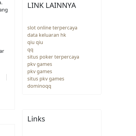
.
LINK LAINNYA
yang
slot online terpercaya
data keluaran hk
qiu qiu
qq
ar
situs poker terpercaya
pkv games
pkv games
situs pkv games
dominoqq
Links