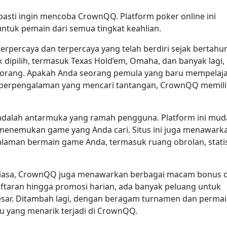
pasti ingin mencoba CrownQQ. Platform poker online ini
tuk pemain dari semua tingkat keahlian.
rpercaya dan terpercaya yang telah berdiri sejak bertahu
ipilih, termasuk Texas Hold’em, Omaha, dan banyak lagi,
orang. Apakah Anda seorang pemula yang baru mempelaja
l berpengalaman yang mencari tantangan, CrownQQ memili
 adalah antarmuka yang ramah pengguna. Platform ini mu
menemukan game yang Anda cari. Situs ini juga menawark
laman bermain game Anda, termasuk ruang obrolan, statis
biasa, CrownQQ juga menawarkan berbagai macam bonus 
ftaran hingga promosi harian, ada banyak peluang untuk
ar. Ditambah lagi, dengan beragam turnamen dan perma
atu yang menarik terjadi di CrownQQ.