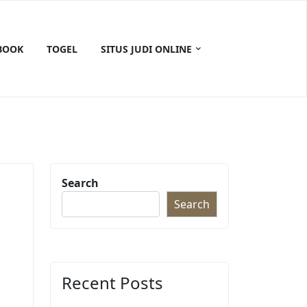
BOOK
TOGEL
SITUS JUDI ONLINE
Search
Search
Recent Posts