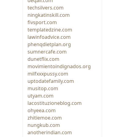
deqair.com
techsilvers.com
ningkatinskill.com
fivsport.com
templatedzine.com
lawinfoadvice.com
phenqdietplan.org
sumnercafe.com
dunetflix.com
movimientoindignados.org
milfxxxpussy.com
uptodatefamily.com
musitop.com
utyam.com
lacostituzioneblog.com
ohyeea.com
zhitiemoe.com
nungkub.com
anotherindian.com