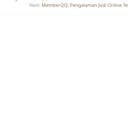
Next:
MemberQQ: Pengalaman Judi Online Te