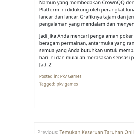
Namun yang membedakan CrownQQ dengan 
Platform ini didukung oleh perangkat l
lancar dan lancar. Grafiknya tajam dan j
pengalaman yang mendalam dan menyen
Jadi jika Anda mencari pengalaman poke
beragam permainan, antarmuka yang ra
semua yang Anda butuhkan untuk membawa
hari ini dan mulailah merasakan sensasi
[ad_2]
Posted in:
Pkv Games
Tagged:
pkv games
Post
Previous:
Temukan Keseruan Taruhan Onl