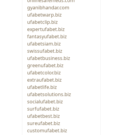
onlinesafemeds.com
gyanibhandar.com
ufabetwarp.biz
ufabetclip.biz
expertufabet.biz
fantasyufabet.biz
ufabetsiam.biz
swissufabet.biz
ufabetbusiness.biz
greenufabet.biz
ufabetcolor.biz
extraufabet.biz
ufabetlife.biz
ufabetsolutions.biz
socialufabet.biz
surfufabet.biz
ufabetbest.biz
sureufabet.biz
customufabet.biz