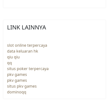
LINK LAINNYA
slot online terpercaya
data keluaran hk
qiu qiu
qq
situs poker terpercaya
pkv games
pkv games
situs pkv games
dominoqq