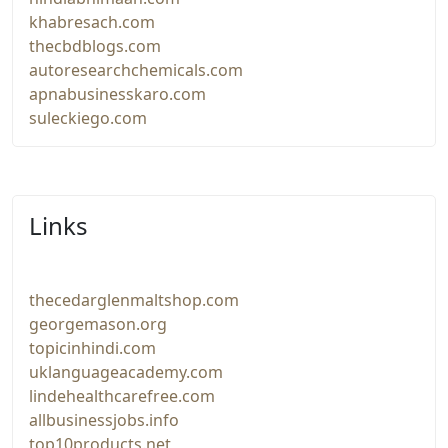
khabresach.com
thecbdblogs.com
autoresearchchemicals.com
apnabusinesskaro.com
suleckiego.com
Links
thecedarglenmaltshop.com
georgemason.org
topicinhindi.com
uklanguageacademy.com
lindehealthcarefree.com
allbusinessjobs.info
top10products.net