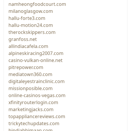
namheongfoodcourt.com
milanoglasgow.com
hallu-forte3.com
hallu-motion24.com
therockskippers.com
granfoss.net
allindiacafela.com
alpineskiracing2007.com
casino-vulkan-online.net
pitrepower.com
mediatown360.com
digitaleyestrainclinic.com
missionposible.com
online-casinos-vegas.com
xfinityrouterlogin.com
marketingjacks.com
topappliancereviews.com
trickytechupdates.com
hindiabhimaan.com