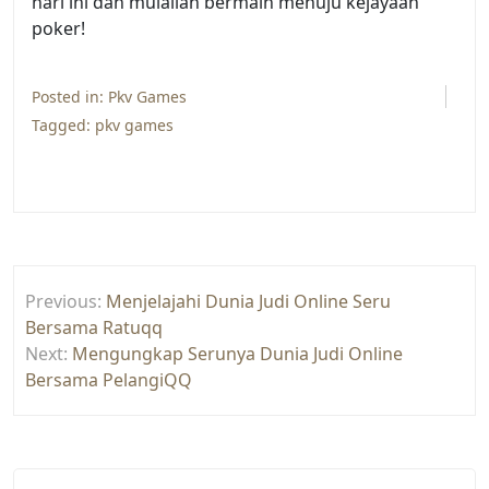
hari ini dan mulailah bermain menuju kejayaan
poker!
Posted in:
Pkv Games
Tagged:
pkv games
Post
Previous:
Menjelajahi Dunia Judi Online Seru
navigation
Bersama Ratuqq
Next:
Mengungkap Serunya Dunia Judi Online
Bersama PelangiQQ