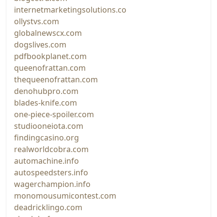
internetmarketingsolutions.co
ollystvs.com
globalnewscx.com
dogslives.com
pdfbookplanet.com
queenofrattan.com
thequeenofrattan.com
denohubpro.com
blades-knife.com
one-piece-spoiler.com
studiooneiota.com
findingcasino.org
realworldcobra.com
automachine.info
autospeedsters.info
wagerchampion.info
monomousumicontest.com
deadricklingo.com