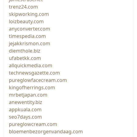
trenz24.com
skipworking.com
loizbeauty.com
anyconverter.com
timespedia.com
jejakkrismon.com
diemthole.biz
ufabetkk.com
allquickmedia.com
technewsgazette.com
pureglowfacecream.com
kingofherrings.com
mrbetjapan.com
anewentity.biz
appkuala.com
seo7days.com
pureglowcream.com
bloemenbezorgenvandaag.com