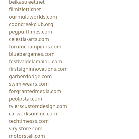
beikastreet.net
filmizlettir.net
ourmultiworlds.com
cooncreekclub.org
pegpufftimes.com
celestia-arts.com
forumchampions.com
bluebargames.com
festivaldelamalou.com
firstsigninnovations.com
garberdodge.com
swim-wears.com
forgrantedmedia.com
peolpstar.com
tylerscustomdesign.com
carworksonline.com
techtimesss.com
virylstore.com
motorstell.com