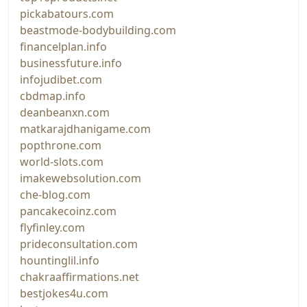
pickabatours.com
beastmode-bodybuilding.com
financelplan.info
businessfuture.info
infojudibet.com
cbdmap.info
deanbeanxn.com
matkarajdhanigame.com
popthrone.com
world-slots.com
imakewebsolution.com
che-blog.com
pancakecoinz.com
flyfinley.com
prideconsultation.com
hountinglil.info
chakraaffirmations.net
bestjokes4u.com