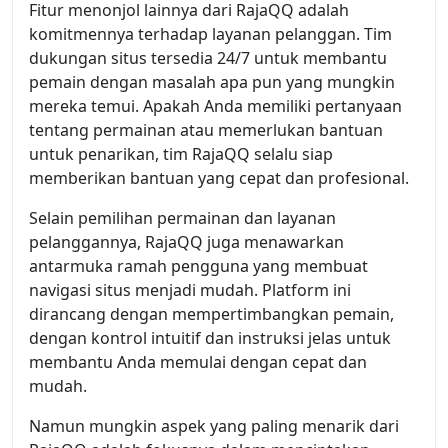
Fitur menonjol lainnya dari RajaQQ adalah
komitmennya terhadap layanan pelanggan. Tim
dukungan situs tersedia 24/7 untuk membantu
pemain dengan masalah apa pun yang mungkin
mereka temui. Apakah Anda memiliki pertanyaan
tentang permainan atau memerlukan bantuan
untuk penarikan, tim RajaQQ selalu siap
memberikan bantuan yang cepat dan profesional.
Selain pemilihan permainan dan layanan
pelanggannya, RajaQQ juga menawarkan
antarmuka ramah pengguna yang membuat
navigasi situs menjadi mudah. Platform ini
dirancang dengan mempertimbangkan pemain,
dengan kontrol intuitif dan instruksi jelas untuk
membantu Anda memulai dengan cepat dan
mudah.
Namun mungkin aspek yang paling menarik dari