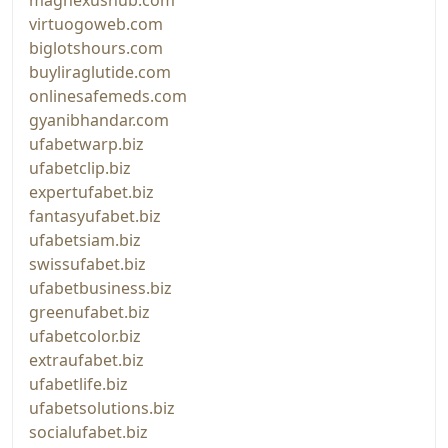
magnexushub.com
virtuogoweb.com
biglotshours.com
buyliraglutide.com
onlinesafemeds.com
gyanibhandar.com
ufabetwarp.biz
ufabetclip.biz
expertufabet.biz
fantasyufabet.biz
ufabetsiam.biz
swissufabet.biz
ufabetbusiness.biz
greenufabet.biz
ufabetcolor.biz
extraufabet.biz
ufabetlife.biz
ufabetsolutions.biz
socialufabet.biz