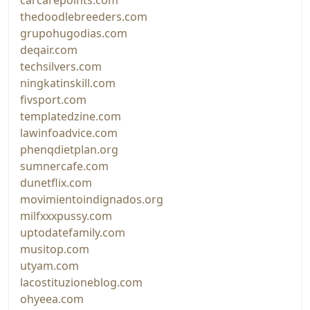
carcarepoints.com
thedoodlebreeders.com
grupohugodias.com
deqair.com
techsilvers.com
ningkatinskill.com
fivsport.com
templatedzine.com
lawinfoadvice.com
phenqdietplan.org
sumnercafe.com
dunetflix.com
movimientoindignados.org
milfxxxpussy.com
uptodatefamily.com
musitop.com
utyam.com
lacostituzioneblog.com
ohyeea.com