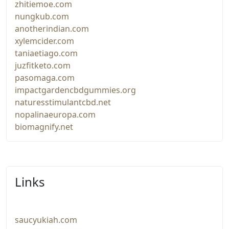
zhitiemoe.com
nungkub.com
anotherindian.com
xylemcider.com
taniaetiago.com
juzfitketo.com
pasomaga.com
impactgardencbdgummies.org
naturesstimulantcbd.net
nopalinaeuropa.com
biomagnify.net
Links
saucyukiah.com