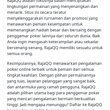
RajaQQ adalah fokusnya dalam menciptakan
lingkungan permainan yang menyenangkan dan
menarik. Situs ini secara teratur
menyelenggarakan turnamen dan promosi yang
menawarkan pemain kesempatan untuk
memenangkan hadiah besar dan bersaing dengan
penggemar poker lainnya dari seluruh dunia. Baik
Anda ingin mengasah keterampilan atau sekadar
bersenang-senang, RajaQQ memiliki sesuatu untuk
semua orang.
Kesimpulannya, RajaQQ menawarkan pengalaman
poker online terbaik untuk pemain dari semua
tingkat keahlian. Dengan pilihan permainannya
yang luas, layanan pelanggan yang sangat baik,
dan antarmuka yang ramah pengguna, RajaQQ
adalah pilihan utama bagi para penggemar poker
yang mencari pengalaman bermain berkualitas
tinggi. Jadi mengapa menunggu? Daftar ke RajaQQ