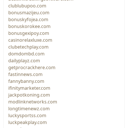
clublubupoo.com
bonusmazijeu.com
bonuskyfojea.com
bonuskorokee.com
bonusgexipoy.com
casinorelaxluxe.com
clubetechplay.com
domdombd.com
dailyplayz.com
getprocrackhere.com
fastinnews.com
fannybanny.com
ifinitymarketer.com
jackpotkoning.com
modlinknetworks.com
longtimenewz.com
luckysportss.com
luckpeakplay.com