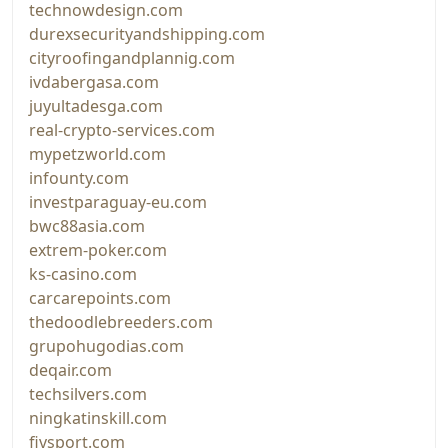
technowdesign.com
durexsecurityandshipping.com
cityroofingandplannig.com
ivdabergasa.com
juyultadesga.com
real-crypto-services.com
mypetzworld.com
infounty.com
investparaguay-eu.com
bwc88asia.com
extrem-poker.com
ks-casino.com
carcarepoints.com
thedoodlebreeders.com
grupohugodias.com
deqair.com
techsilvers.com
ningkatinskill.com
fivsport.com