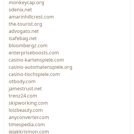
monkeycap.org
sdenix.net
amarinhillcrest.com
the-tourist.org
advogato.net
isafebag.net
bloombergz.com
enterpriseboosts.com
casino-kartenspiele.com
casino-automatenspiele.org
casino-tischspiele.com
otbody.com
jamestrust.net
trenz24.com
skipworking.com
loizbeauty.com
anyconverter.com
timespedia.com
jejakkrismon.com