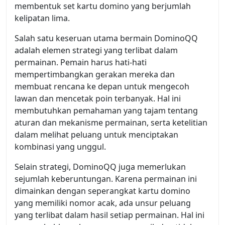
membentuk set kartu domino yang berjumlah
kelipatan lima.
Salah satu keseruan utama bermain DominoQQ
adalah elemen strategi yang terlibat dalam
permainan. Pemain harus hati-hati
mempertimbangkan gerakan mereka dan
membuat rencana ke depan untuk mengecoh
lawan dan mencetak poin terbanyak. Hal ini
membutuhkan pemahaman yang tajam tentang
aturan dan mekanisme permainan, serta ketelitian
dalam melihat peluang untuk menciptakan
kombinasi yang unggul.
Selain strategi, DominoQQ juga memerlukan
sejumlah keberuntungan. Karena permainan ini
dimainkan dengan seperangkat kartu domino
yang memiliki nomor acak, ada unsur peluang
yang terlibat dalam hasil setiap permainan. Hal ini