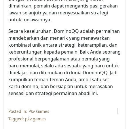
dimainkan, pemain dapat mengantisipasi gerakan
lawan selanjutnya dan menyesuaikan strategi
untuk melawannya.
Secara keseluruhan, DominoQQ adalah permainan
mendebarkan dan menarik yang menawarkan
kombinasi unik antara strategi, keterampilan, dan
keberuntungan kepada pemain. Baik Anda seorang
profesional berpengalaman atau pemula yang
baru memulai, selalu ada sesuatu yang baru untuk
dipelajari dan ditemukan di dunia DominoQQ. Jadi
kumpulkan teman-teman Anda, ambil satu set
kartu domino, dan bersiaplah untuk merasakan
sensasi dan strategi permainan abadi ini.
Posted in:
Pkv Games
Tagged:
pkv games