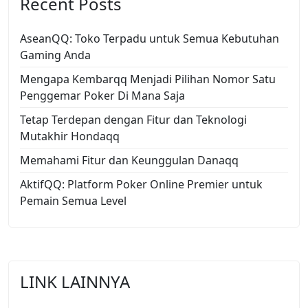
Recent Posts
AseanQQ: Toko Terpadu untuk Semua Kebutuhan
Gaming Anda
Mengapa Kembarqq Menjadi Pilihan Nomor Satu
Penggemar Poker Di Mana Saja
Tetap Terdepan dengan Fitur dan Teknologi
Mutakhir Hondaqq
Memahami Fitur dan Keunggulan Danaqq
AktifQQ: Platform Poker Online Premier untuk
Pemain Semua Level
LINK LAINNYA