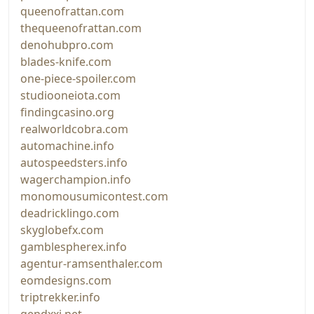
queenofrattan.com
thequeenofrattan.com
denohubpro.com
blades-knife.com
one-piece-spoiler.com
studiooneiota.com
findingcasino.org
realworldcobra.com
automachine.info
autospeedsters.info
wagerchampion.info
monomousumicontest.com
deadricklingo.com
skyglobefx.com
gamblespherex.info
agentur-ramsenthaler.com
eomdesigns.com
triptrekker.info