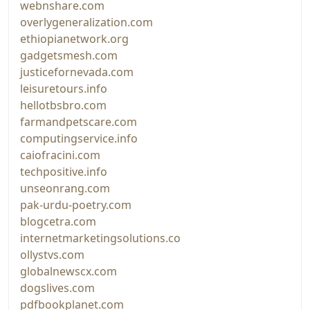
webnshare.com
overlygeneralization.com
ethiopianetwork.org
gadgetsmesh.com
justicefornevada.com
leisuretours.info
hellotbsbro.com
farmandpetscare.com
computingservice.info
caiofracini.com
techpositive.info
unseonrang.com
pak-urdu-poetry.com
blogcetra.com
internetmarketingsolutions.co
ollystvs.com
globalnewscx.com
dogslives.com
pdfbookplanet.com