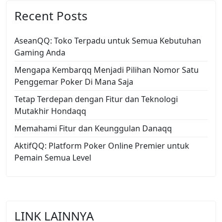
Recent Posts
AseanQQ: Toko Terpadu untuk Semua Kebutuhan
Gaming Anda
Mengapa Kembarqq Menjadi Pilihan Nomor Satu
Penggemar Poker Di Mana Saja
Tetap Terdepan dengan Fitur dan Teknologi
Mutakhir Hondaqq
Memahami Fitur dan Keunggulan Danaqq
AktifQQ: Platform Poker Online Premier untuk
Pemain Semua Level
LINK LAINNYA