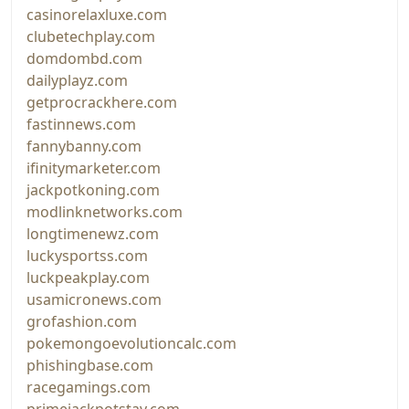
casinorelaxluxe.com
clubetechplay.com
domdombd.com
dailyplayz.com
getprocrackhere.com
fastinnews.com
fannybanny.com
ifinitymarketer.com
jackpotkoning.com
modlinknetworks.com
longtimenewz.com
luckysportss.com
luckpeakplay.com
usamicronews.com
grofashion.com
pokemongoevolutioncalc.com
phishingbase.com
racegamings.com