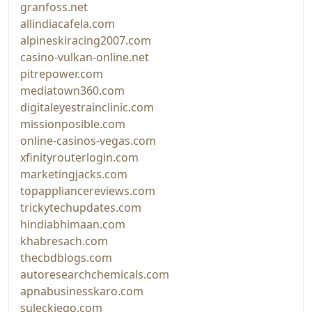
granfoss.net
allindiacafela.com
alpineskiracing2007.com
casino-vulkan-online.net
pitrepower.com
mediatown360.com
digitaleyestrainclinic.com
missionposible.com
online-casinos-vegas.com
xfinityrouterlogin.com
marketingjacks.com
topappliancereviews.com
trickytechupdates.com
hindiabhimaan.com
khabresach.com
thecbdblogs.com
autoresearchchemicals.com
apnabusinesskaro.com
suleckiego.com