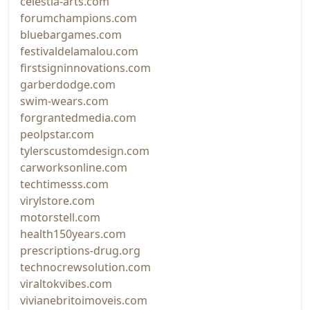
celestia-arts.com
forumchampions.com
bluebargames.com
festivaldelamalou.com
firstsigninnovations.com
garberdodge.com
swim-wears.com
forgrantedmedia.com
peolpstar.com
tylerscustomdesign.com
carworksonline.com
techtimesss.com
virylstore.com
motorstell.com
health150years.com
prescriptions-drug.org
technocrewsolution.com
viraltokvibes.com
vivianebritoimoveis.com