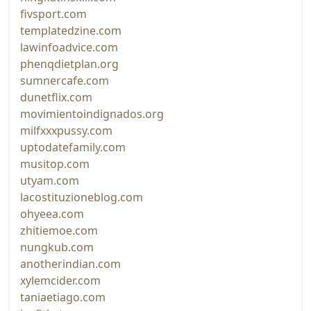
fivsport.com
templatedzine.com
lawinfoadvice.com
phenqdietplan.org
sumnercafe.com
dunetflix.com
movimientoindignados.org
milfxxxpussy.com
uptodatefamily.com
musitop.com
utyam.com
lacostituzioneblog.com
ohyeea.com
zhitiemoe.com
nungkub.com
anotherindian.com
xylemcider.com
taniaetiago.com