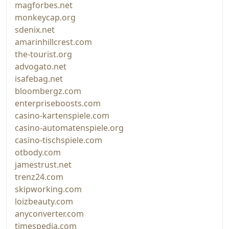
magforbes.net
monkeycap.org
sdenix.net
amarinhillcrest.com
the-tourist.org
advogato.net
isafebag.net
bloombergz.com
enterpriseboosts.com
casino-kartenspiele.com
casino-automatenspiele.org
casino-tischspiele.com
otbody.com
jamestrust.net
trenz24.com
skipworking.com
loizbeauty.com
anyconverter.com
timespedia.com