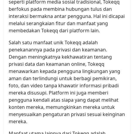
seperti platform media sosial tradisional, Tokeqq
berfokus pada membina hubungan tulus dan
interaksi bermakna antar pengguna. Hal ini dicapai
melalui serangkaian fitur dan manfaat yang
membedakan Tokeqq dari platform lain.
Salah satu manfaat unik Tokeqq adalah
penekanannya pada privasi dan keamanan.
Dengan meningkatnya kekhawatiran tentang
privasi data dan keamanan online, Tokeqq
menawarkan kepada pengguna lingkungan yang
aman dan terlindungi untuk berbagi pemikiran,
foto, dan video tanpa khawatir informasi pribadi
mereka disusupi. Platform ini juga memberi
pengguna kendali atas siapa yang dapat melihat
konten mereka, memungkinkan mereka untuk
menyesuaikan pengaturan privasi sesuai keinginan
mereka.
Manfaat utama lainnya dari Tokeqq adalah