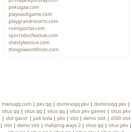
primejackpotstay.com
pokugaa.com
playvaultgame.com
playgrandresorts.com
romsportal.com
sportsdocfestival.com
shestylestore.com
thingsiwontfinish.com
menuqq.com
|
pkv qq
|
dominoqq pkv
|
dominoqq pkv
|
situs qq
|
situs qq
|
situs qq
|
situs pkv games
|
situs pkv
|
slot gacor
|
judi bola
|
pkv
|
slot
|
demo slot
|
x500 slot
|
slot
|
demo slot
|
mahjong ways 2
|
situs qq
|
situs pkv
|