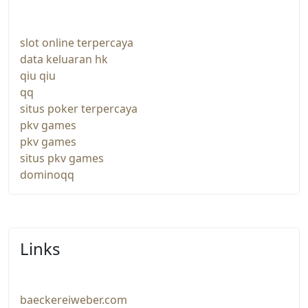
slot online terpercaya
data keluaran hk
qiu qiu
qq
situs poker terpercaya
pkv games
pkv games
situs pkv games
dominoqq
Links
baeckereiweber.com