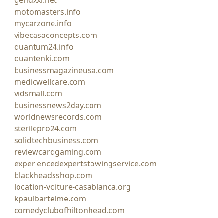
gendxxi.net
motomasters.info
mycarzone.info
vibecasaconcepts.com
quantum24.info
quantenki.com
businessmagazineusa.com
medicwellcare.com
vidsmall.com
businessnews2day.com
worldnewsrecords.com
sterilepro24.com
solidtechbusiness.com
reviewcardgaming.com
experiencedexpertstowingservice.com
blackheadsshop.com
location-voiture-casablanca.org
kpaulbartelme.com
comedyclubofhiltonhead.com