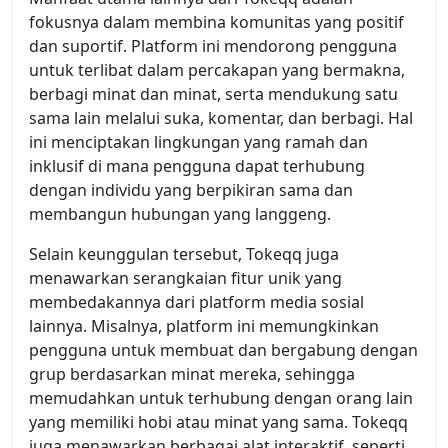
fokusnya dalam membina komunitas yang positif
dan suportif. Platform ini mendorong pengguna
untuk terlibat dalam percakapan yang bermakna,
berbagi minat dan minat, serta mendukung satu
sama lain melalui suka, komentar, dan berbagi. Hal
ini menciptakan lingkungan yang ramah dan
inklusif di mana pengguna dapat terhubung
dengan individu yang berpikiran sama dan
membangun hubungan yang langgeng.
Selain keunggulan tersebut, Tokeqq juga
menawarkan serangkaian fitur unik yang
membedakannya dari platform media sosial
lainnya. Misalnya, platform ini memungkinkan
pengguna untuk membuat dan bergabung dengan
grup berdasarkan minat mereka, sehingga
memudahkan untuk terhubung dengan orang lain
yang memiliki hobi atau minat yang sama. Tokeqq
juga menawarkan berbagai alat interaktif, seperti