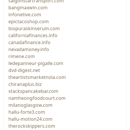
saigonstartransport.com
bangmaxwin.com
infonetive.com
epictacoshop.com
biopuraskinserum.com
californiafinances.info
canadafinance.info
nevadamoney.info
rimene.com
ledepanneur-pigalle.com
dvd-digest.net
theartistsmarketnola.com
chiranaplus.biz
stackspancakebar.com
namheongfoodcourt.com
milanoglasgow.com
hallu-forte3.com
hallu-motion24.com
therockskippers.com