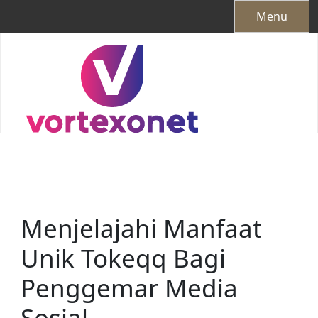
Skip
Menu
to
content
Menjelajahi Manfaat
Unik Tokeqq Bagi
Penggemar Media
Sosial