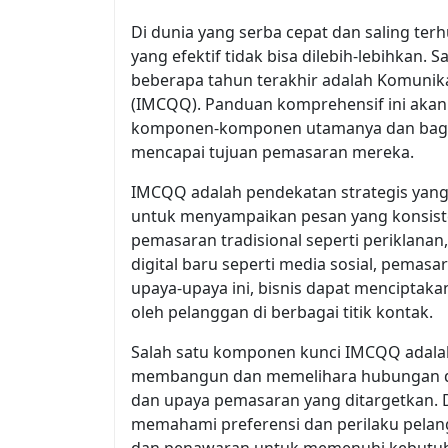
Di dunia yang serba cepat dan saling ter
yang efektif tidak bisa dilebih-lebihkan
beberapa tahun terakhir adalah Komun
(IMCQQ). Panduan komprehensif ini aka
komponen-komponen utamanya dan bagai
mencapai tujuan pemasaran mereka.
IMCQQ adalah pendekatan strategis yang
untuk menyampaikan pesan yang konsiste
pemasaran tradisional seperti periklan
digital baru seperti media sosial, pema
upaya-upaya ini, bisnis dapat menciptaka
oleh pelanggan di berbagai titik kontak.
Salah satu komponen kunci IMCQQ adala
membangun dan memelihara hubungan den
dan upaya pemasaran yang ditargetkan. D
memahami preferensi dan perilaku pel