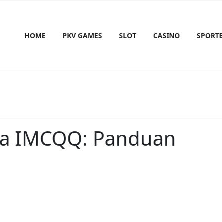
HOME
PKV GAMES
SLOT
CASINO
SPORT
ia IMCQQ: Panduan