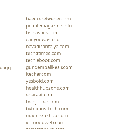
baeckereiweber.com
peoplemagazine.info
techashes.com
canyouwash.co
havadisantalya.com
techdtimes.com
techieboot.com
gundembalikesir.com
udaqq
itechar.com
yesbold.com
healthhubzone.com
ebaraat.com
techjuiced.com
byteboosttech.com
magnexushub.com
virtuogoweb.com