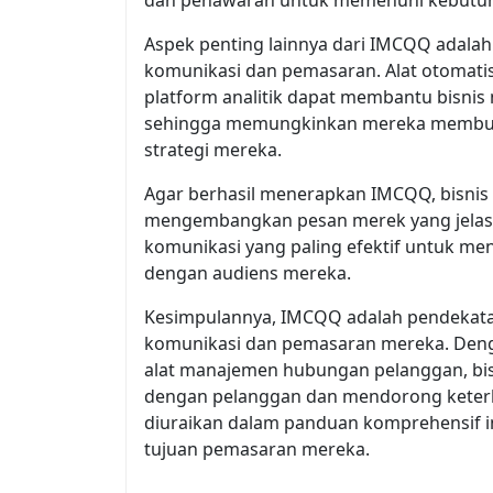
dan penawaran untuk memenuhi kebutu
Aspek penting lainnya dari IMCQQ adal
komunikasi dan pemasaran. Alat otomati
platform analitik dapat membantu bisni
sehingga memungkinkan mereka membua
strategi mereka.
Agar berhasil menerapkan IMCQQ, bisnis
mengembangkan pesan merek yang jelas d
komunikasi yang paling efektif untuk m
dengan audiens mereka.
Kesimpulannya, IMCQQ adalah pendekat
komunikasi dan pemasaran mereka. Deng
alat manajemen hubungan pelanggan, bis
dengan pelanggan dan mendorong keterlib
diuraikan dalam panduan komprehensif 
tujuan pemasaran mereka.