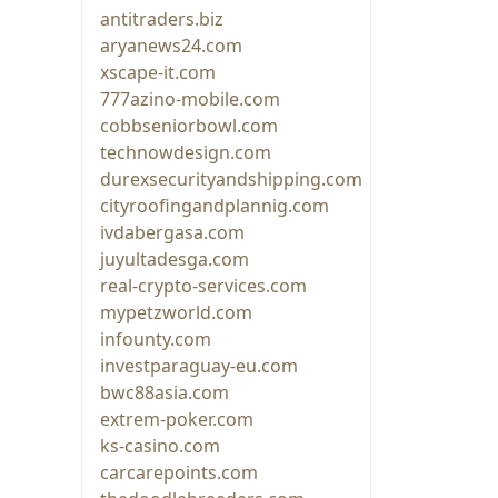
antitraders.biz
aryanews24.com
xscape-it.com
777azino-mobile.com
cobbseniorbowl.com
technowdesign.com
durexsecurityandshipping.com
cityroofingandplannig.com
ivdabergasa.com
juyultadesga.com
real-crypto-services.com
mypetzworld.com
infounty.com
investparaguay-eu.com
bwc88asia.com
extrem-poker.com
ks-casino.com
carcarepoints.com