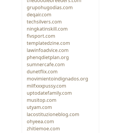
thedoodlebreeders.com
grupohugodias.com
deqair.com
techsilvers.com
ningkatinskill.com
fivsport.com
templatedzine.com
lawinfoadvice.com
phenqdietplan.org
sumnercafe.com
dunetflix.com
movimientoindignados.org
milfxxxpussy.com
uptodatefamily.com
musitop.com
utyam.com
lacostituzioneblog.com
ohyeea.com
zhitiemoe.com