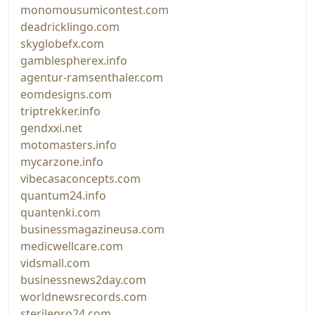
monomousumicontest.com
deadricklingo.com
skyglobefx.com
gamblespherex.info
agentur-ramsenthaler.com
eomdesigns.com
triptrekker.info
gendxxi.net
motomasters.info
mycarzone.info
vibecasaconcepts.com
quantum24.info
quantenki.com
businessmagazineusa.com
medicwellcare.com
vidsmall.com
businessnews2day.com
worldnewsrecords.com
sterilepro24.com