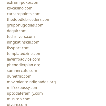
extrem-poker.com
ks-casino.com
carcarepoints.com
thedoodlebreeders.com
grupohugodias.com
deqair.com
techsilvers.com
ningkatinskill.com
fivsport.com
templatedzine.com
lawinfoadvice.com
phenqdietplan.org
sumnercafe.com
dunetflix.com
movimientoindignados.org
milfxxxpussy.com
uptodatefamily.com
musitop.com
utyam.com