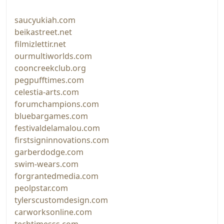
saucyukiah.com
beikastreet.net
filmizlettir.net
ourmultiworlds.com
cooncreekclub.org
pegpufftimes.com
celestia-arts.com
forumchampions.com
bluebargames.com
festivaldelamalou.com
firstsigninnovations.com
garberdodge.com
swim-wears.com
forgrantedmedia.com
peolpstar.com
tylerscustomdesign.com
carworksonline.com