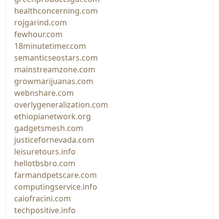
healthconcerning.com
rojgarind.com
fewhour.com
18minutetimer.com
semanticseostars.com
mainstreamzone.com
growmarijuanas.com
webnshare.com
overlygeneralization.com
ethiopianetwork.org
gadgetsmesh.com
justicefornevada.com
leisuretours.info
hellotbsbro.com
farmandpetscare.com
computingservice.info
caiofracini.com
techpositive.info