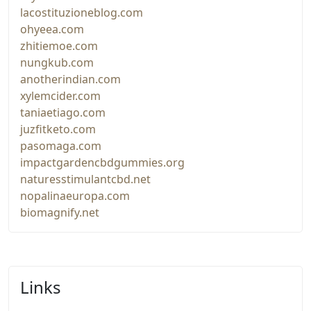
lacostituzioneblog.com
ohyeea.com
zhitiemoe.com
nungkub.com
anotherindian.com
xylemcider.com
taniaetiago.com
juzfitketo.com
pasomaga.com
impactgardencbdgummies.org
naturesstimulantcbd.net
nopalinaeuropa.com
biomagnify.net
Links