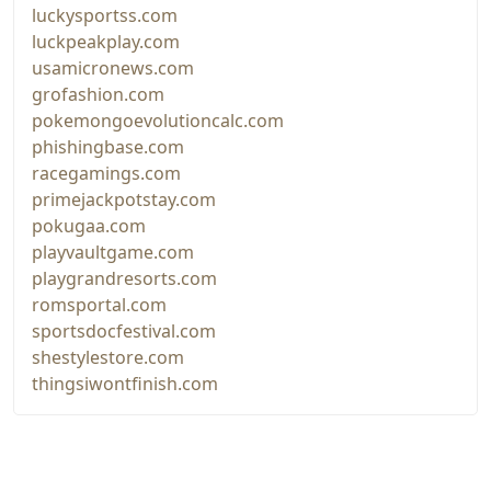
luckysportss.com
luckpeakplay.com
usamicronews.com
grofashion.com
pokemongoevolutioncalc.com
phishingbase.com
racegamings.com
primejackpotstay.com
pokugaa.com
playvaultgame.com
playgrandresorts.com
romsportal.com
sportsdocfestival.com
shestylestore.com
thingsiwontfinish.com