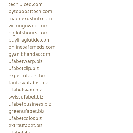
techjuiced.com
byteboosttech.com
magnexushub.com
virtuogoweb.com
biglotshours.com
buyliraglutide.com
onlinesafemeds.com
gyanibhandar.com
ufabetwarp.biz
ufabetclip.biz
expertufabet.biz
fantasyufabet.biz
ufabetsiam.biz
swissufabet.biz
ufabetbusiness.biz
greenufabet.biz
ufabetcolor.biz
extraufabet.biz
ufabetlife.biz