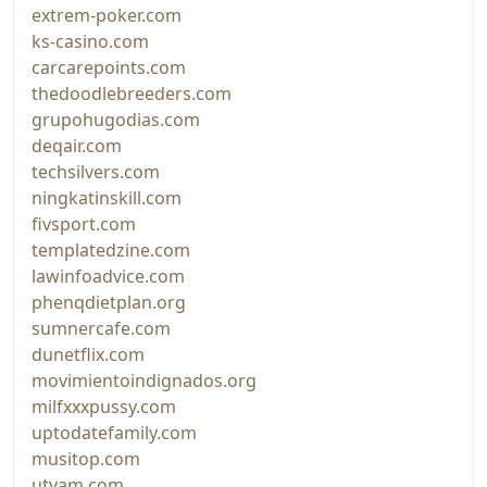
extrem-poker.com
ks-casino.com
carcarepoints.com
thedoodlebreeders.com
grupohugodias.com
deqair.com
techsilvers.com
ningkatinskill.com
fivsport.com
templatedzine.com
lawinfoadvice.com
phenqdietplan.org
sumnercafe.com
dunetflix.com
movimientoindignados.org
milfxxxpussy.com
uptodatefamily.com
musitop.com
utyam.com