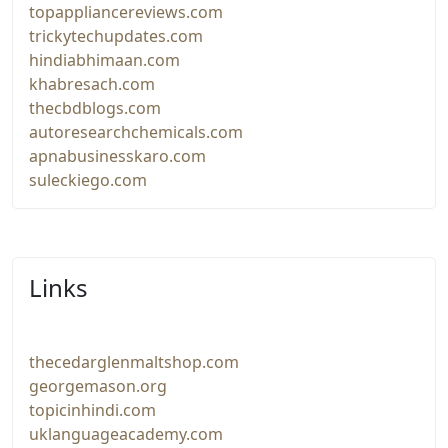
topappliancereviews.com
trickytechupdates.com
hindiabhimaan.com
khabresach.com
thecbdblogs.com
autoresearchchemicals.com
apnabusinesskaro.com
suleckiego.com
Links
thecedarglenmaltshop.com
georgemason.org
topicinhindi.com
uklanguageacademy.com