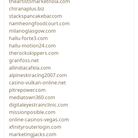
theartistsmarketnola.com
chiranaplus.biz
stackspancakebar.com
namheongfoodcourt.com
milanoglasgow.com
hallu-forte3.com
hallu-motion24.com
therockskippers.com
granfoss.net
allindiacafela.com
alpineskiracing2007.com
casino-vulkan-online.net
pitrepower.com
mediatown360.com
digitaleyestrainclinic.com
missionposible.com
online-casinos-vegas.com
xfinityrouterlogin.com
marketingjacks.com