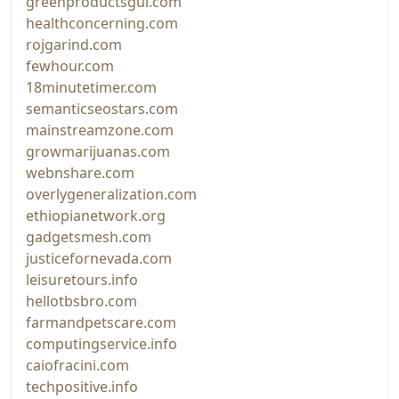
greenproductsgui.com
healthconcerning.com
rojgarind.com
fewhour.com
18minutetimer.com
semanticseostars.com
mainstreamzone.com
growmarijuanas.com
webnshare.com
overlygeneralization.com
ethiopianetwork.org
gadgetsmesh.com
justicefornevada.com
leisuretours.info
hellotbsbro.com
farmandpetscare.com
computingservice.info
caiofracini.com
techpositive.info