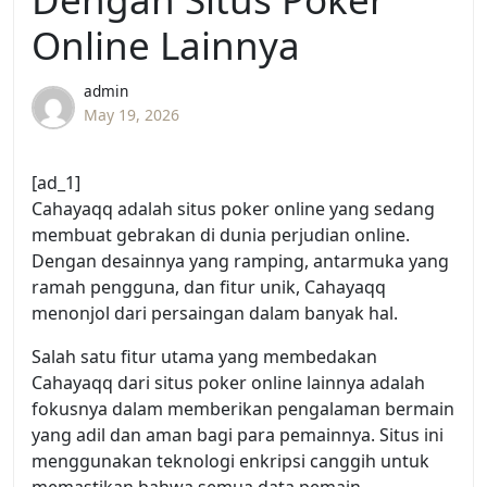
Online Lainnya
admin
May 19, 2026
[ad_1]
Cahayaqq adalah situs poker online yang sedang
membuat gebrakan di dunia perjudian online.
Dengan desainnya yang ramping, antarmuka yang
ramah pengguna, dan fitur unik, Cahayaqq
menonjol dari persaingan dalam banyak hal.
Salah satu fitur utama yang membedakan
Cahayaqq dari situs poker online lainnya adalah
fokusnya dalam memberikan pengalaman bermain
yang adil dan aman bagi para pemainnya. Situs ini
menggunakan teknologi enkripsi canggih untuk