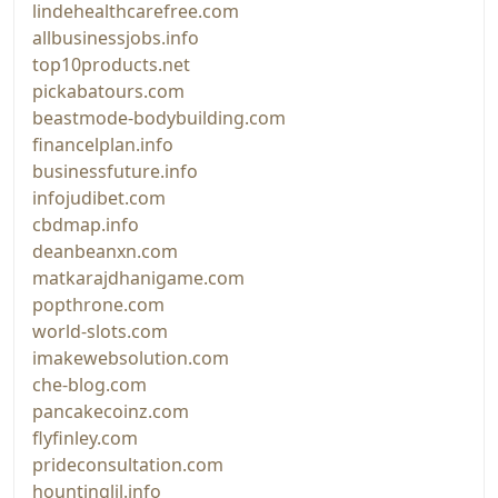
lindehealthcarefree.com
allbusinessjobs.info
top10products.net
pickabatours.com
beastmode-bodybuilding.com
financelplan.info
businessfuture.info
infojudibet.com
cbdmap.info
deanbeanxn.com
matkarajdhanigame.com
popthrone.com
world-slots.com
imakewebsolution.com
che-blog.com
pancakecoinz.com
flyfinley.com
prideconsultation.com
hountinglil.info