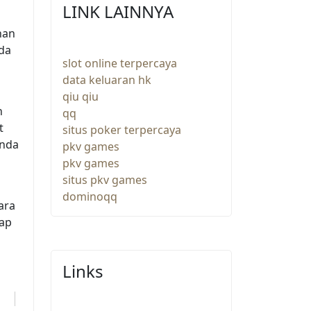
LINK LAINNYA
han
da
slot online terpercaya
data keluaran hk
qiu qiu
n
qq
t
situs poker terpercaya
Anda
pkv games
pkv games
situs pkv games
dominoqq
ara
ap
Links