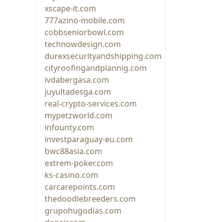
xscape-it.com
777azino-mobile.com
cobbseniorbowl.com
technowdesign.com
durexsecurityandshipping.com
cityroofingandplannig.com
ivdabergasa.com
juyultadesga.com
real-crypto-services.com
mypetzworld.com
infounty.com
investparaguay-eu.com
bwc88asia.com
extrem-poker.com
ks-casino.com
carcarepoints.com
thedoodlebreeders.com
grupohugodias.com