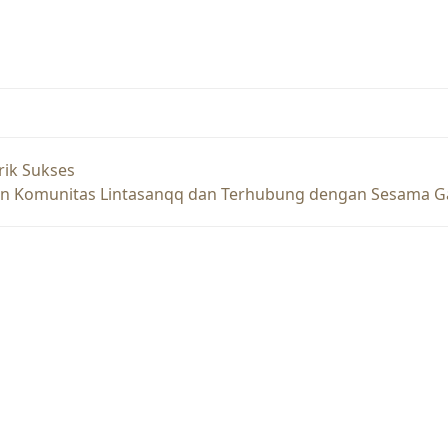
rik Sukses
n Komunitas Lintasanqq dan Terhubung dengan Sesama 