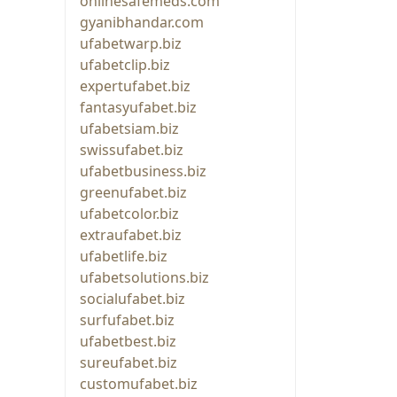
onlinesafemeds.com
gyanibhandar.com
ufabetwarp.biz
ufabetclip.biz
expertufabet.biz
fantasyufabet.biz
ufabetsiam.biz
swissufabet.biz
ufabetbusiness.biz
greenufabet.biz
ufabetcolor.biz
extraufabet.biz
ufabetlife.biz
ufabetsolutions.biz
socialufabet.biz
surfufabet.biz
ufabetbest.biz
sureufabet.biz
customufabet.biz