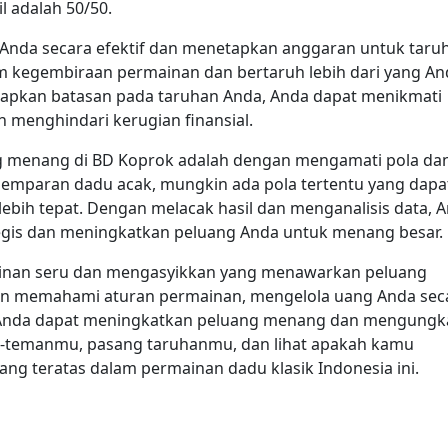
l adalah 50/50.
g Anda secara efektif dan menetapkan anggaran untuk taru
m kegembiraan permainan dan bertaruh lebih dari yang An
pkan batasan pada taruhan Anda, Anda dapat menikmati
 menghindari kerugian finansial.
ng menang di BD Koprok adalah dengan mengamati pola da
elemparan dadu acak, mungkin ada pola tertentu yang dapa
ih tepat. Dengan melacak hasil dan menganalisis data, 
egis dan meningkatkan peluang Anda untuk menang besar.
inan seru dan mengasyikkan yang menawarkan peluang
 memahami aturan permainan, mengelola uang Anda sec
, Anda dapat meningkatkan peluang menang dan mengungk
n-temanmu, pasang taruhanmu, dan lihat apakah kamu
 teratas dalam permainan dadu klasik Indonesia ini.