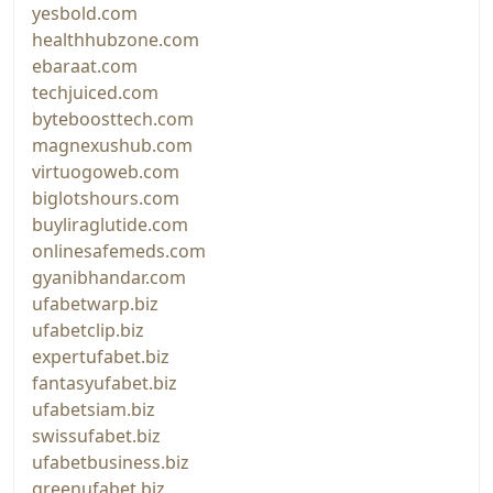
yesbold.com
healthhubzone.com
ebaraat.com
techjuiced.com
byteboosttech.com
magnexushub.com
virtuogoweb.com
biglotshours.com
buyliraglutide.com
onlinesafemeds.com
gyanibhandar.com
ufabetwarp.biz
ufabetclip.biz
expertufabet.biz
fantasyufabet.biz
ufabetsiam.biz
swissufabet.biz
ufabetbusiness.biz
greenufabet.biz