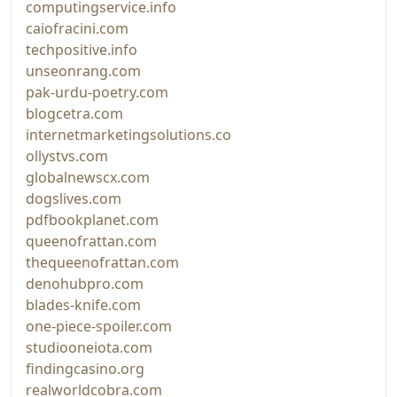
computingservice.info
caiofracini.com
techpositive.info
unseonrang.com
pak-urdu-poetry.com
blogcetra.com
internetmarketingsolutions.co
ollystvs.com
globalnewscx.com
dogslives.com
pdfbookplanet.com
queenofrattan.com
thequeenofrattan.com
denohubpro.com
blades-knife.com
one-piece-spoiler.com
studiooneiota.com
findingcasino.org
realworldcobra.com