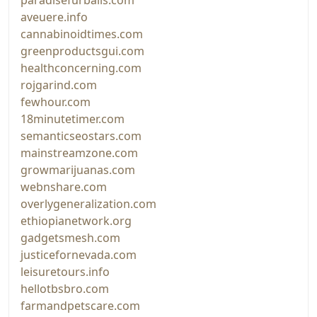
paradisefurballs.com
aveuere.info
cannabinoidtimes.com
greenproductsgui.com
healthconcerning.com
rojgarind.com
fewhour.com
18minutetimer.com
semanticseostars.com
mainstreamzone.com
growmarijuanas.com
webnshare.com
overlygeneralization.com
ethiopianetwork.org
gadgetsmesh.com
justicefornevada.com
leisuretours.info
hellotbsbro.com
farmandpetscare.com