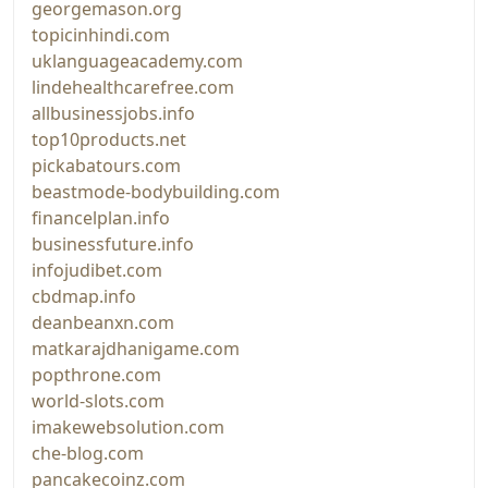
georgemason.org
topicinhindi.com
uklanguageacademy.com
lindehealthcarefree.com
allbusinessjobs.info
top10products.net
pickabatours.com
beastmode-bodybuilding.com
financelplan.info
businessfuture.info
infojudibet.com
cbdmap.info
deanbeanxn.com
matkarajdhanigame.com
popthrone.com
world-slots.com
imakewebsolution.com
che-blog.com
pancakecoinz.com