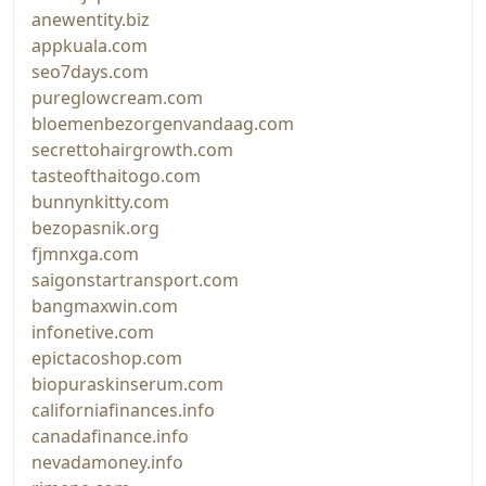
anewentity.biz
appkuala.com
seo7days.com
pureglowcream.com
bloemenbezorgenvandaag.com
secrettohairgrowth.com
tasteofthaitogo.com
bunnynkitty.com
bezopasnik.org
fjmnxga.com
saigonstartransport.com
bangmaxwin.com
infonetive.com
epictacoshop.com
biopuraskinserum.com
californiafinances.info
canadafinance.info
nevadamoney.info