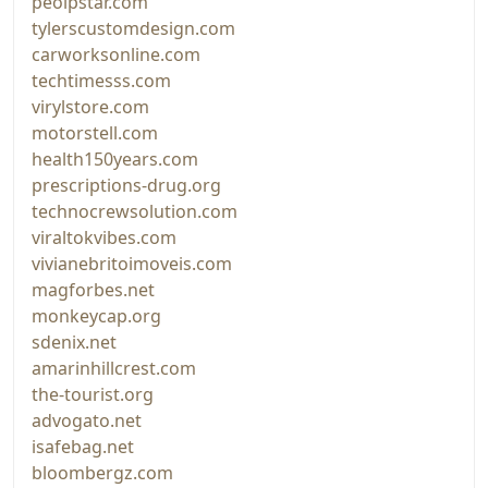
peolpstar.com
tylerscustomdesign.com
carworksonline.com
techtimesss.com
virylstore.com
motorstell.com
health150years.com
prescriptions-drug.org
technocrewsolution.com
viraltokvibes.com
vivianebritoimoveis.com
magforbes.net
monkeycap.org
sdenix.net
amarinhillcrest.com
the-tourist.org
advogato.net
isafebag.net
bloombergz.com