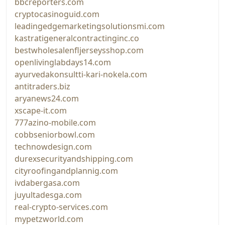
bbcreporters.com
cryptocasinoguid.com
leadingedgemarketingsolutionsmi.com
kastratigeneralcontractinginc.co
bestwholesalenfljerseysshop.com
openlivinglabdays14.com
ayurvedakonsultti-kari-nokela.com
antitraders.biz
aryanews24.com
xscape-it.com
777azino-mobile.com
cobbseniorbowl.com
technowdesign.com
durexsecurityandshipping.com
cityroofingandplannig.com
ivdabergasa.com
juyultadesga.com
real-crypto-services.com
mypetzworld.com