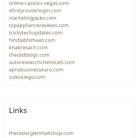
online-casinos-vegas.com
xfinityrouterlogin.com
marketingjacks.com
topappliancereviews.com
trickytechupdates.com
hindiabhimaan.com
khabresach.com
thecbdblogs.com
autoresearchchemicals.com
apnabusinesskaro.com
suleckiego.com
Links
thecedarglenmaltshop.com