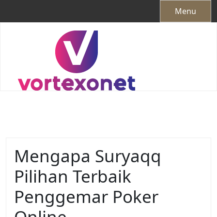
Skip
Menu
to
content
Mengapa Suryaqq
Pilihan Terbaik
Penggemar Poker
Online