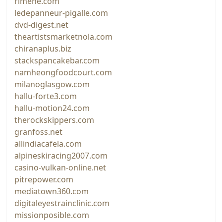
rimene.com
ledepanneur-pigalle.com
dvd-digest.net
theartistsmarketnola.com
chiranaplus.biz
stackspancakebar.com
namheongfoodcourt.com
milanoglasgow.com
hallu-forte3.com
hallu-motion24.com
therockskippers.com
granfoss.net
allindiacafela.com
alpineskiracing2007.com
casino-vulkan-online.net
pitrepower.com
mediatown360.com
digitaleyestrainclinic.com
missionposible.com