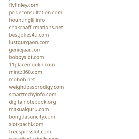
flyfinley.com
prideconsultation.com
hountinglil.info
chakraaffirmations.net
bestjokes4u.com
lustgurgaon.com
geniejaar.com
bobbyslot.com
11placemoulin.com
mintz360.com
mohob.net
weightlossprodigy.com
smarttechyinfo.com
digitalnotebook.org
maxualguru.com
bongdasuncity.com
slot-pachi.com
freespinsslot.com