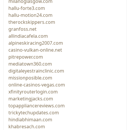
milanoglasgow.com
hallu-forte3.com
hallu-motion24.com
therockskippers.com
granfoss.net
allindiacafela.com
alpineskiracing2007.com
casino-vulkan-online.net
pitrepower.com
mediatown360.com
digitaleyestrainclinic.com
missionposible.com
online-casinos-vegas.com
xfinityrouterlogin.com
marketingjacks.com
topappliancereviews.com
trickytechupdates.com
hindiabhimaan.com
khabresach.com