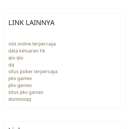
LINK LAINNYA
slot online terpercaya
data keluaran hk
qiu qiu
qq
situs poker terpercaya
pkv games
pkv games
situs pkv games
dominoqq