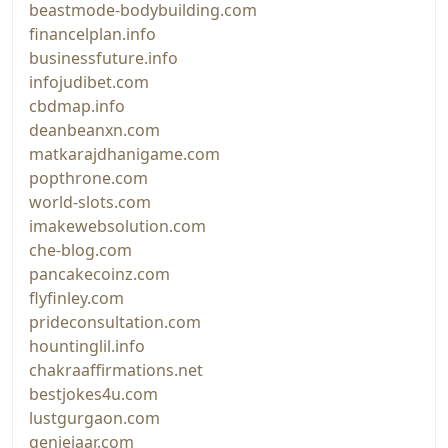
beastmode-bodybuilding.com
financelplan.info
businessfuture.info
infojudibet.com
cbdmap.info
deanbeanxn.com
matkarajdhanigame.com
popthrone.com
world-slots.com
imakewebsolution.com
che-blog.com
pancakecoinz.com
flyfinley.com
prideconsultation.com
hountinglil.info
chakraaffirmations.net
bestjokes4u.com
lustgurgaon.com
geniejaar.com