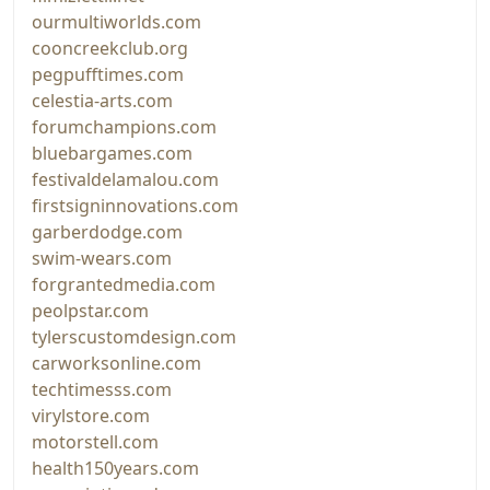
ourmultiworlds.com
cooncreekclub.org
pegpufftimes.com
celestia-arts.com
forumchampions.com
bluebargames.com
festivaldelamalou.com
firstsigninnovations.com
garberdodge.com
swim-wears.com
forgrantedmedia.com
peolpstar.com
tylerscustomdesign.com
carworksonline.com
techtimesss.com
virylstore.com
motorstell.com
health150years.com