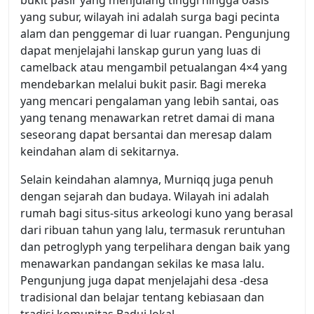
bukit pasir yang menjulang tinggi hingga oasis
yang subur, wilayah ini adalah surga bagi pecinta
alam dan penggemar di luar ruangan. Pengunjung
dapat menjelajahi lanskap gurun yang luas di
camelback atau mengambil petualangan 4×4 yang
mendebarkan melalui bukit pasir. Bagi mereka
yang mencari pengalaman yang lebih santai, oas
yang tenang menawarkan retret damai di mana
seseorang dapat bersantai dan meresap dalam
keindahan alam di sekitarnya.
Selain keindahan alamnya, Murniqq juga penuh
dengan sejarah dan budaya. Wilayah ini adalah
rumah bagi situs-situs arkeologi kuno yang berasal
dari ribuan tahun yang lalu, termasuk reruntuhan
dan petroglyph yang terpelihara dengan baik yang
menawarkan pandangan sekilas ke masa lalu.
Pengunjung juga dapat menjelajahi desa -desa
tradisional dan belajar tentang kebiasaan dan