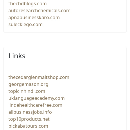
thecbdblogs.com
autoresearchchemicals.com
apnabusinesskaro.com
suleckiego.com
Links
thecedarglenmaltshop.com
georgemason.org
topicinhindi.com
uklanguageacademy.com
lindehealthcarefree.com
allbusinessjobs.info
top10products.net
pickabatours.com