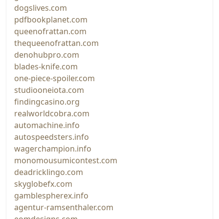
dogslives.com
pdfbookplanet.com
queenofrattan.com
thequeenofrattan.com
denohubpro.com
blades-knife.com
one-piece-spoiler.com
studiooneiota.com
findingcasino.org
realworldcobra.com
automachine.info
autospeedsters.info
wagerchampion.info
monomousumicontest.com
deadricklingo.com
skyglobefx.com
gamblespherex.info
agentur-ramsenthaler.com