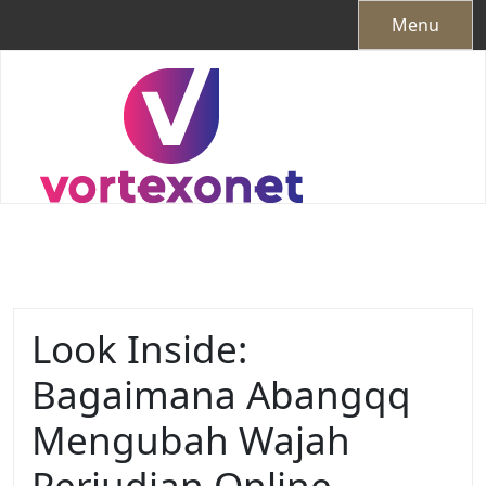
Skip
Menu
to
content
Look Inside:
Bagaimana Abangqq
Mengubah Wajah
Perjudian Online