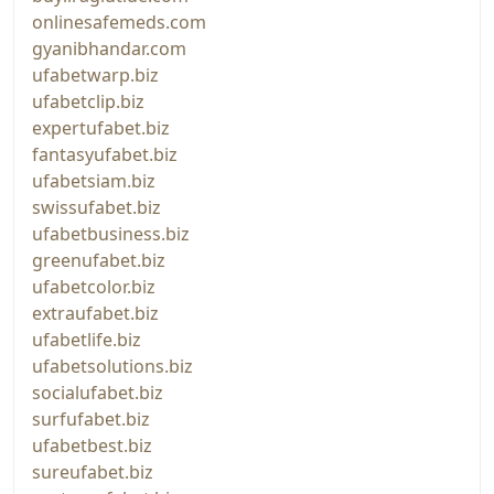
onlinesafemeds.com
gyanibhandar.com
ufabetwarp.biz
ufabetclip.biz
expertufabet.biz
fantasyufabet.biz
ufabetsiam.biz
swissufabet.biz
ufabetbusiness.biz
greenufabet.biz
ufabetcolor.biz
extraufabet.biz
ufabetlife.biz
ufabetsolutions.biz
socialufabet.biz
surfufabet.biz
ufabetbest.biz
sureufabet.biz