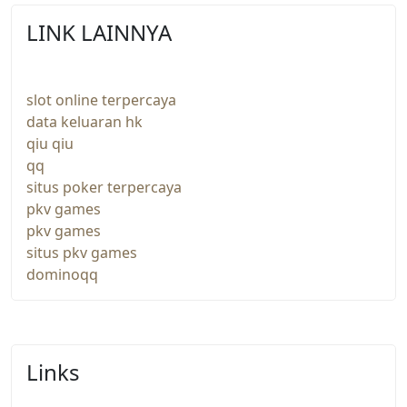
LINK LAINNYA
slot online terpercaya
data keluaran hk
qiu qiu
qq
situs poker terpercaya
pkv games
pkv games
situs pkv games
dominoqq
Links