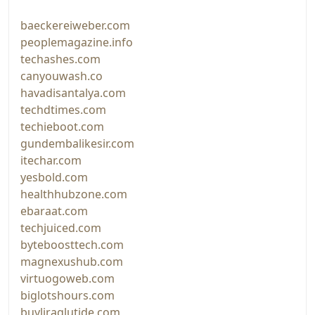
baeckereiweber.com
peoplemagazine.info
techashes.com
canyouwash.co
havadisantalya.com
techdtimes.com
techieboot.com
gundembalikesir.com
itechar.com
yesbold.com
healthhubzone.com
ebaraat.com
techjuiced.com
byteboosttech.com
magnexushub.com
virtuogoweb.com
biglotshours.com
buyliraglutide.com