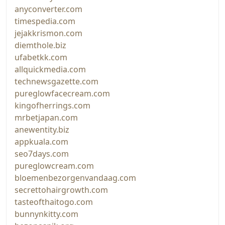
anyconverter.com
timespedia.com
jejakkrismon.com
diemthole.biz
ufabetkk.com
allquickmedia.com
technewsgazette.com
pureglowfacecream.com
kingofherrings.com
mrbetjapan.com
anewentity.biz
appkuala.com
seo7days.com
pureglowcream.com
bloemenbezorgenvandaag.com
secrettohairgrowth.com
tasteofthaitogo.com
bunnynkitty.com