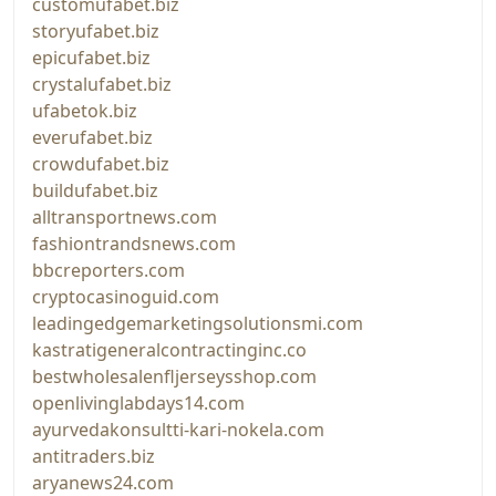
customufabet.biz
storyufabet.biz
epicufabet.biz
crystalufabet.biz
ufabetok.biz
everufabet.biz
crowdufabet.biz
buildufabet.biz
alltransportnews.com
fashiontrandsnews.com
bbcreporters.com
cryptocasinoguid.com
leadingedgemarketingsolutionsmi.com
kastratigeneralcontractinginc.co
bestwholesalenfljerseysshop.com
openlivinglabdays14.com
ayurvedakonsultti-kari-nokela.com
antitraders.biz
aryanews24.com