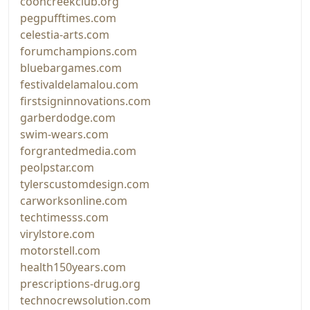
cooncreekclub.org
pegpufftimes.com
celestia-arts.com
forumchampions.com
bluebargames.com
festivaldelamalou.com
firstsigninnovations.com
garberdodge.com
swim-wears.com
forgrantedmedia.com
peolpstar.com
tylerscustomdesign.com
carworksonline.com
techtimesss.com
virylstore.com
motorstell.com
health150years.com
prescriptions-drug.org
technocrewsolution.com