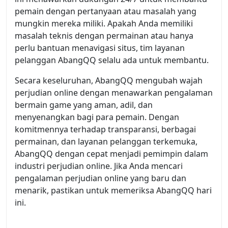
pemain dengan pertanyaan atau masalah yang
mungkin mereka miliki. Apakah Anda memiliki
masalah teknis dengan permainan atau hanya
perlu bantuan menavigasi situs, tim layanan
pelanggan AbangQQ selalu ada untuk membantu.
Secara keseluruhan, AbangQQ mengubah wajah
perjudian online dengan menawarkan pengalaman
bermain game yang aman, adil, dan
menyenangkan bagi para pemain. Dengan
komitmennya terhadap transparansi, berbagai
permainan, dan layanan pelanggan terkemuka,
AbangQQ dengan cepat menjadi pemimpin dalam
industri perjudian online. Jika Anda mencari
pengalaman perjudian online yang baru dan
menarik, pastikan untuk memeriksa AbangQQ hari
ini.