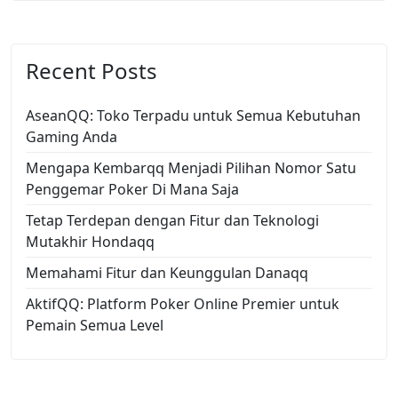
Recent Posts
AseanQQ: Toko Terpadu untuk Semua Kebutuhan
Gaming Anda
Mengapa Kembarqq Menjadi Pilihan Nomor Satu
Penggemar Poker Di Mana Saja
Tetap Terdepan dengan Fitur dan Teknologi
Mutakhir Hondaqq
Memahami Fitur dan Keunggulan Danaqq
AktifQQ: Platform Poker Online Premier untuk
Pemain Semua Level