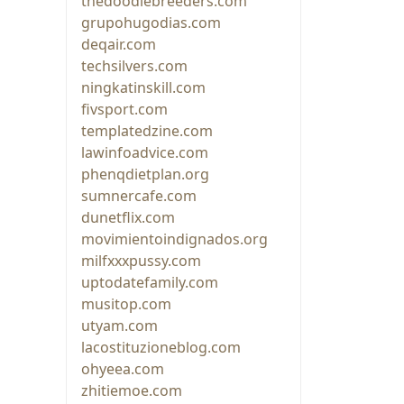
thedoodlebreeders.com
grupohugodias.com
deqair.com
techsilvers.com
ningkatinskill.com
fivsport.com
templatedzine.com
lawinfoadvice.com
phenqdietplan.org
sumnercafe.com
dunetflix.com
movimientoindignados.org
milfxxxpussy.com
uptodatefamily.com
musitop.com
utyam.com
lacostituzioneblog.com
ohyeea.com
zhitiemoe.com