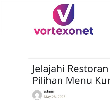
Skip
to
content
Jelajahi Restora
Pilihan Menu K
admin
May 28, 2025