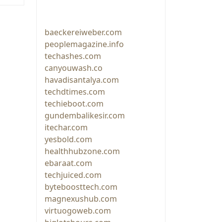
baeckereiweber.com
peoplemagazine.info
techashes.com
canyouwash.co
havadisantalya.com
techdtimes.com
techieboot.com
gundembalikesir.com
itechar.com
yesbold.com
healthhubzone.com
ebaraat.com
techjuiced.com
byteboosttech.com
magnexushub.com
virtuogoweb.com