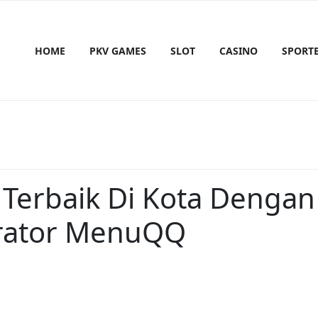
HOME
PKV GAMES
SLOT
CASINO
SPORT
n Terbaik Di Kota Dengan
urator MenuQQ