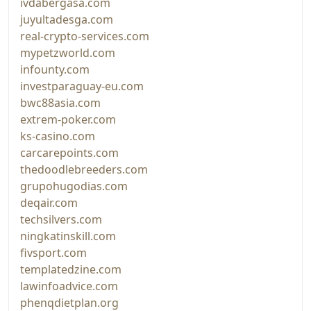
ivdabergasa.com
juyultadesga.com
real-crypto-services.com
mypetzworld.com
infounty.com
investparaguay-eu.com
bwc88asia.com
extrem-poker.com
ks-casino.com
carcarepoints.com
thedoodlebreeders.com
grupohugodias.com
deqair.com
techsilvers.com
ningkatinskill.com
fivsport.com
templatedzine.com
lawinfoadvice.com
phenqdietplan.org