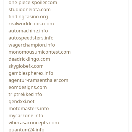
one-piece-spoiler.com
studiooneiota.com
findingcasino.org
realworldcobra.com
automachine.info
autospeedsters.info
wagerchampion.info
monomousumicontest.com
deadricklingo.com
skyglobefx.com
gamblespherex.info
agentur-ramsenthaler.com
eomdesigns.com
triptrekker.info
gendxxi.net
motomasters.info
mycarzone.info
vibecasaconcepts.com
quantum24.info