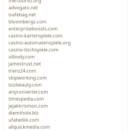
the-tourist.org
advogato.net
isafebag.net
bloombergz.com
enterpriseboosts.com
casino-kartenspiele.com
casino-automatenspiele.org
casino-tischspiele.com
otbody.com
jamestrust.net
trenz24.com
skipworking.com
loizbeauty.com
anyconverter.com
timespedia.com
jejakkrismon.com
diemthole.biz
ufabetkk.com
allquickmedia.com