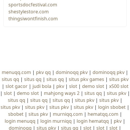
sportsdocfestival.com
shestylestore.com
thingsiwontfinish.com
menuqq.com
|
pkv qq
|
dominoqq pkv
|
dominoqq pkv
|
situs qq
|
situs qq
|
situs qq
|
situs pkv games
|
situs pkv
|
slot gacor
|
judi bola
|
pkv
|
slot
|
demo slot
|
x500 slot
|
slot
|
demo slot
|
mahjong ways 2
|
situs qq
|
situs pkv
|
situs qq
|
situs qq
|
situs qq
|
situs pkv
|
situs pkv
|
situs pkv
|
situs pkv
|
situs pkv
|
situs pkv
|
login sbobet
|
sbobet
|
situs pkv
|
murniqq.com
|
hematqq.com
|
login menuqq
|
login murniqq
|
login hematqq
|
pkv
|
dominoqq
|
situs pkv
|
situs qq
|
slot
|
slot
|
slot
|