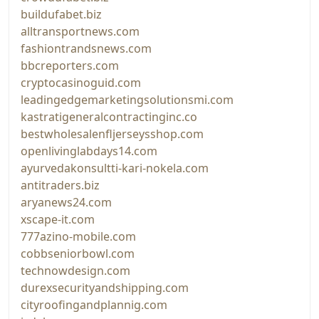
buildufabet.biz
alltransportnews.com
fashiontrandsnews.com
bbcreporters.com
cryptocasinoguid.com
leadingedgemarketingsolutionsmi.com
kastratigeneralcontractinginc.co
bestwholesalenfljerseysshop.com
openlivinglabdays14.com
ayurvedakonsultti-kari-nokela.com
antitraders.biz
aryanews24.com
xscape-it.com
777azino-mobile.com
cobbseniorbowl.com
technowdesign.com
durexsecurityandshipping.com
cityroofingandplannig.com