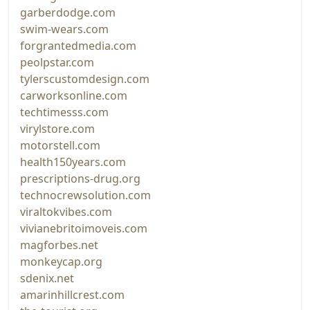
garberdodge.com
swim-wears.com
forgrantedmedia.com
peolpstar.com
tylerscustomdesign.com
carworksonline.com
techtimesss.com
virylstore.com
motorstell.com
health150years.com
prescriptions-drug.org
technocrewsolution.com
viraltokvibes.com
vivianebritoimoveis.com
magforbes.net
monkeycap.org
sdenix.net
amarinhillcrest.com