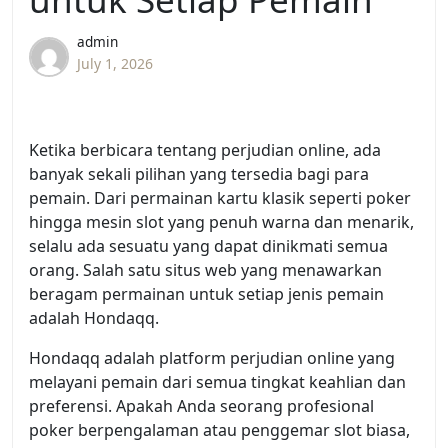
admin
July 1, 2026
Ketika berbicara tentang perjudian online, ada
banyak sekali pilihan yang tersedia bagi para
pemain. Dari permainan kartu klasik seperti poker
hingga mesin slot yang penuh warna dan menarik,
selalu ada sesuatu yang dapat dinikmati semua
orang. Salah satu situs web yang menawarkan
beragam permainan untuk setiap jenis pemain
adalah Hondaqq.
Hondaqq adalah platform perjudian online yang
melayani pemain dari semua tingkat keahlian dan
preferensi. Apakah Anda seorang profesional
poker berpengalaman atau penggemar slot biasa,