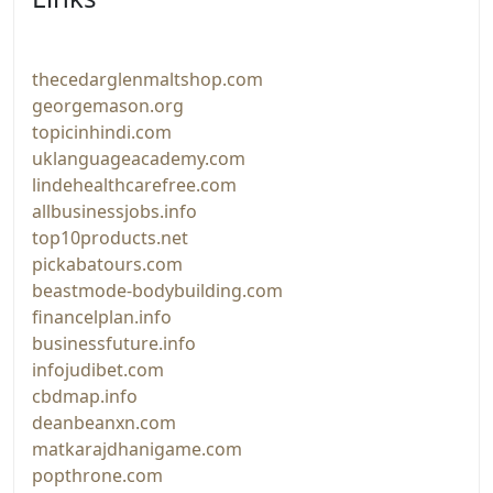
thecedarglenmaltshop.com
georgemason.org
topicinhindi.com
uklanguageacademy.com
lindehealthcarefree.com
allbusinessjobs.info
top10products.net
pickabatours.com
beastmode-bodybuilding.com
financelplan.info
businessfuture.info
infojudibet.com
cbdmap.info
deanbeanxn.com
matkarajdhanigame.com
popthrone.com