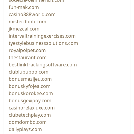
sodecia-kemmerich.com
fun-mak.com
casino888world.com
misterdbnb.com
jkmezcal.com
intervaltrainingexercises.com
tyestylebusinesssolutions.com
royalpoipet.com
thestaurant.com
bestlinktrackingsoftware.com
clublubupoo.com
bonusmazijeu.com
bonuskyfojea.com
bonuskorokee.com
bonusgexipoy.com
casinorelaxluxe.com
clubetechplay.com
domdombd.com
dailyplayz.com