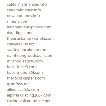
californiafinances.info
canadafinance.info
nevadamoney.info
rimene.com
ledepanneur-pigalle.com
dvd-digest.net
theartistsmarketnola.com
chiranaplus.biz
stackspancakebar.com
namheongfoodcourt.com
milanoglasgow.com
hallu-forte3.com
hallu-motion24.com
therockskippers.com
granfoss.net
allindiacafela.com
alpineskiracing2007.com
casino-vulkan-online.net