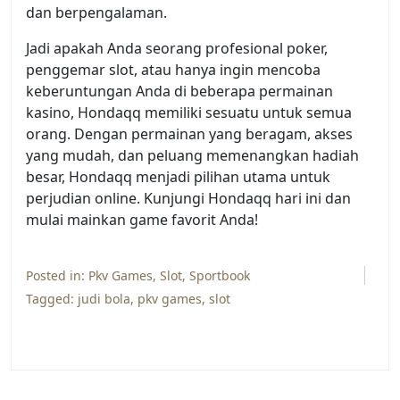
dan berpengalaman.
Jadi apakah Anda seorang profesional poker,
penggemar slot, atau hanya ingin mencoba
keberuntungan Anda di beberapa permainan
kasino, Hondaqq memiliki sesuatu untuk semua
orang. Dengan permainan yang beragam, akses
yang mudah, dan peluang memenangkan hadiah
besar, Hondaqq menjadi pilihan utama untuk
perjudian online. Kunjungi Hondaqq hari ini dan
mulai mainkan game favorit Anda!
Posted in:
Pkv Games
,
Slot
,
Sportbook
Tagged:
judi bola
,
pkv games
,
slot