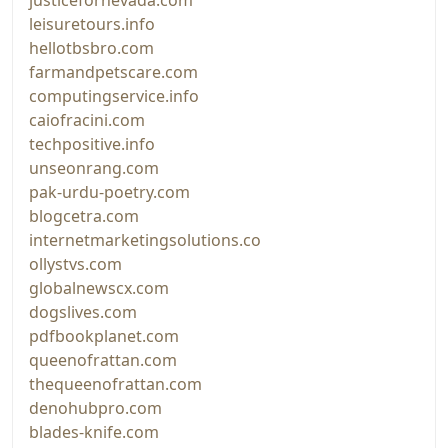
justicefornevada.com
leisuretours.info
hellotbsbro.com
farmandpetscare.com
computingservice.info
caiofracini.com
techpositive.info
unseonrang.com
pak-urdu-poetry.com
blogcetra.com
internetmarketingsolutions.co
ollystvs.com
globalnewscx.com
dogslives.com
pdfbookplanet.com
queenofrattan.com
thequeenofrattan.com
denohubpro.com
blades-knife.com