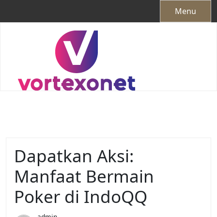
Skip
Menu
to
content
Dapatkan Aksi:
Manfaat Bermain
Poker di IndoQQ
admin