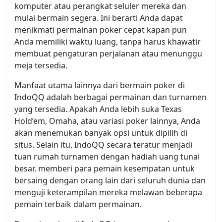
komputer atau perangkat seluler mereka dan
mulai bermain segera. Ini berarti Anda dapat
menikmati permainan poker cepat kapan pun
Anda memiliki waktu luang, tanpa harus khawatir
membuat pengaturan perjalanan atau menunggu
meja tersedia.
Manfaat utama lainnya dari bermain poker di
IndoQQ adalah berbagai permainan dan turnamen
yang tersedia. Apakah Anda lebih suka Texas
Hold’em, Omaha, atau variasi poker lainnya, Anda
akan menemukan banyak opsi untuk dipilih di
situs. Selain itu, IndoQQ secara teratur menjadi
tuan rumah turnamen dengan hadiah uang tunai
besar, memberi para pemain kesempatan untuk
bersaing dengan orang lain dari seluruh dunia dan
menguji keterampilan mereka melawan beberapa
pemain terbaik dalam permainan.