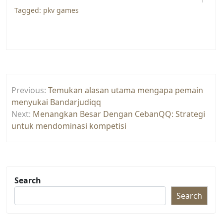
Tagged:
pkv games
Post
Previous:
Temukan alasan utama mengapa pemain
navigation
menyukai Bandarjudiqq
Next:
Menangkan Besar Dengan CebanQQ: Strategi
untuk mendominasi kompetisi
Search
Search