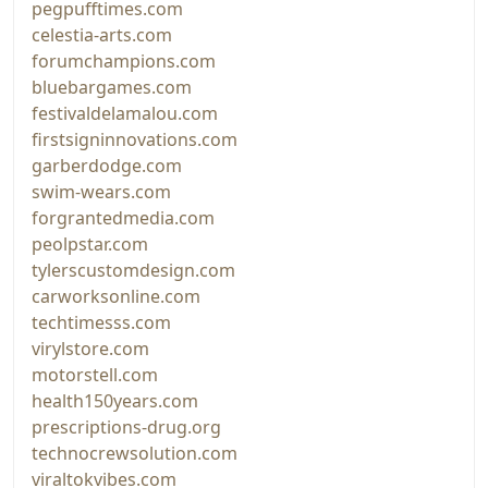
pegpufftimes.com
celestia-arts.com
forumchampions.com
bluebargames.com
festivaldelamalou.com
firstsigninnovations.com
garberdodge.com
swim-wears.com
forgrantedmedia.com
peolpstar.com
tylerscustomdesign.com
carworksonline.com
techtimesss.com
virylstore.com
motorstell.com
health150years.com
prescriptions-drug.org
technocrewsolution.com
viraltokvibes.com