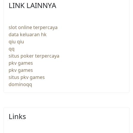
LINK LAINNYA
slot online terpercaya
data keluaran hk
qiu qiu
qq
situs poker terpercaya
pkv games
pkv games
situs pkv games
dominoqq
Links