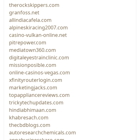
therockskippers.com
granfoss.net
allindiacafela.com
alpineskiracing2007.com
casino-vulkan-online.net
pitrepower.com
mediatown360.com
digitaleyestrainclinic.com
missionposible.com
online-casinos-vegas.com
xfinityrouterlogin.com
marketingjacks.com
topappliancereviews.com
trickytechupdates.com
hindiabhimaan.com
khabresach.com
thecbdblogs.com
autoresearchchemicals.com