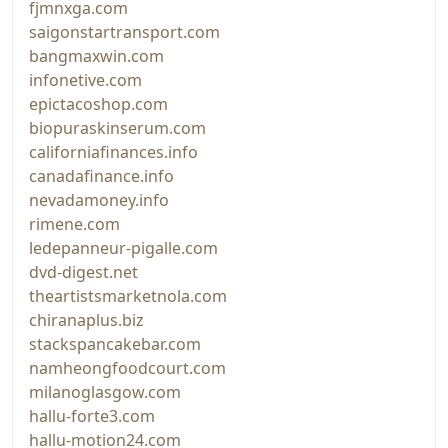
fjmnxga.com
saigonstartransport.com
bangmaxwin.com
infonetive.com
epictacoshop.com
biopuraskinserum.com
californiafinances.info
canadafinance.info
nevadamoney.info
rimene.com
ledepanneur-pigalle.com
dvd-digest.net
theartistsmarketnola.com
chiranaplus.biz
stackspancakebar.com
namheongfoodcourt.com
milanoglasgow.com
hallu-forte3.com
hallu-motion24.com