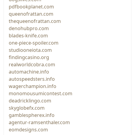
pdfbookplanet.com
queenofrattan.com
thequeenofrattan.com
denohubpro.com
blades-knife.com
one-piece-spoiler.com
studiooneiota.com
findingcasino.org
realworldcobra.com
automachine.info
autospeedsters.info
wagerchampion.info
monomousumicontest.com
deadricklingo.com
skyglobefx.com
gamblespherex.info
agentur-ramsenthaler.com
eomdesigns.com