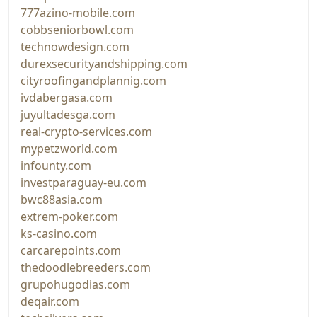
777azino-mobile.com
cobbseniorbowl.com
technowdesign.com
durexsecurityandshipping.com
cityroofingandplannig.com
ivdabergasa.com
juyultadesga.com
real-crypto-services.com
mypetzworld.com
infounty.com
investparaguay-eu.com
bwc88asia.com
extrem-poker.com
ks-casino.com
carcarepoints.com
thedoodlebreeders.com
grupohugodias.com
deqair.com