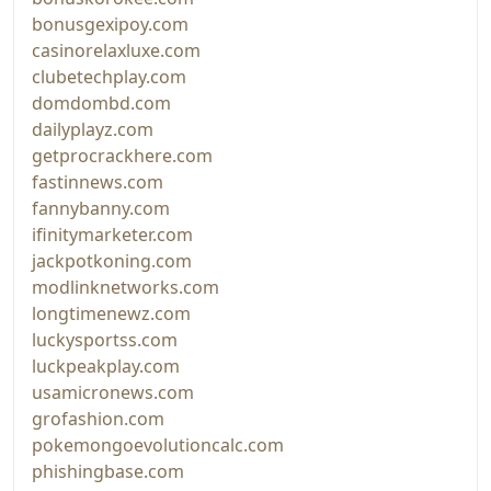
bonusgexipoy.com
casinorelaxluxe.com
clubetechplay.com
domdombd.com
dailyplayz.com
getprocrackhere.com
fastinnews.com
fannybanny.com
ifinitymarketer.com
jackpotkoning.com
modlinknetworks.com
longtimenewz.com
luckysportss.com
luckpeakplay.com
usamicronews.com
grofashion.com
pokemongoevolutioncalc.com
phishingbase.com