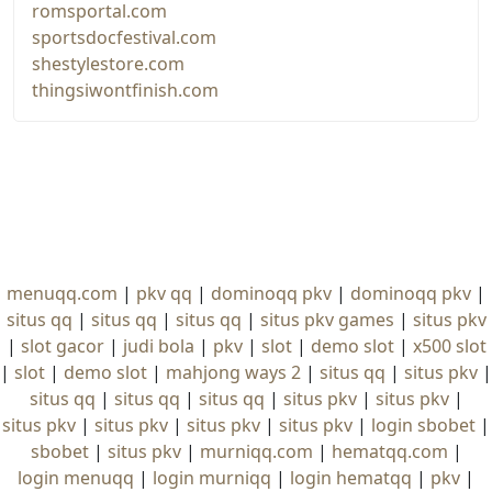
romsportal.com
sportsdocfestival.com
shestylestore.com
thingsiwontfinish.com
menuqq.com
|
pkv qq
|
dominoqq pkv
|
dominoqq pkv
|
situs qq
|
situs qq
|
situs qq
|
situs pkv games
|
situs pkv
|
slot gacor
|
judi bola
|
pkv
|
slot
|
demo slot
|
x500 slot
|
slot
|
demo slot
|
mahjong ways 2
|
situs qq
|
situs pkv
|
situs qq
|
situs qq
|
situs qq
|
situs pkv
|
situs pkv
|
situs pkv
|
situs pkv
|
situs pkv
|
situs pkv
|
login sbobet
|
sbobet
|
situs pkv
|
murniqq.com
|
hematqq.com
|
login menuqq
|
login murniqq
|
login hematqq
|
pkv
|