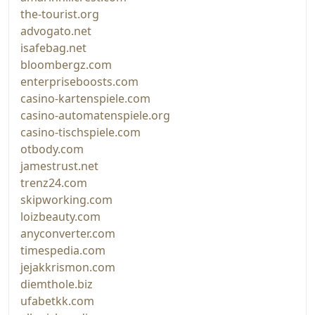
the-tourist.org
advogato.net
isafebag.net
bloombergz.com
enterpriseboosts.com
casino-kartenspiele.com
casino-automatenspiele.org
casino-tischspiele.com
otbody.com
jamestrust.net
trenz24.com
skipworking.com
loizbeauty.com
anyconverter.com
timespedia.com
jejakkrismon.com
diemthole.biz
ufabetkk.com