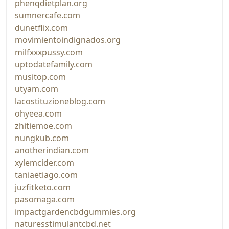
phenqdietplan.org
sumnercafe.com
dunetflix.com
movimientoindignados.org
milfxxxpussy.com
uptodatefamily.com
musitop.com
utyam.com
lacostituzioneblog.com
ohyeea.com
zhitiemoe.com
nungkub.com
anotherindian.com
xylemcider.com
taniaetiago.com
juzfitketo.com
pasomaga.com
impactgardencbdgummies.org
naturesstimulantcbd.net