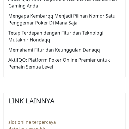
Gaming Anda
Mengapa Kembarqq Menjadi Pilihan Nomor Satu
Penggemar Poker Di Mana Saja
Tetap Terdepan dengan Fitur dan Teknologi
Mutakhir Hondaqq
Memahami Fitur dan Keunggulan Danaqq
AktifQQ: Platform Poker Online Premier untuk
Pemain Semua Level
LINK LAINNYA
slot online terpercaya