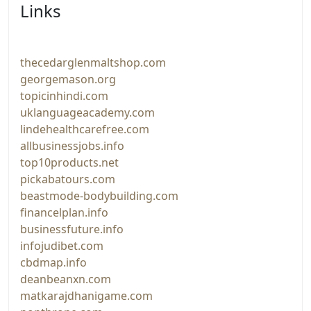
Links
thecedarglenmaltshop.com
georgemason.org
topicinhindi.com
uklanguageacademy.com
lindehealthcarefree.com
allbusinessjobs.info
top10products.net
pickabatours.com
beastmode-bodybuilding.com
financelplan.info
businessfuture.info
infojudibet.com
cbdmap.info
deanbeanxn.com
matkarajdhanigame.com