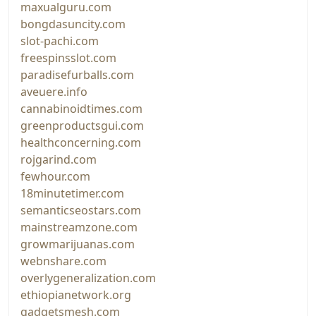
maxualguru.com
bongdasuncity.com
slot-pachi.com
freespinsslot.com
paradisefurballs.com
aveuere.info
cannabinoidtimes.com
greenproductsgui.com
healthconcerning.com
rojgarind.com
fewhour.com
18minutetimer.com
semanticseostars.com
mainstreamzone.com
growmarijuanas.com
webnshare.com
overlygeneralization.com
ethiopianetwork.org
gadgetsmesh.com