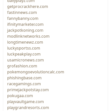
dailyplayz.com
getprocrackhere.com
fastinnews.com
fannybanny.com
ifinitymarketer.com
jackpotkoning.com
modlinknetworks.com
longtimenewz.com
luckysportss.com
luckpeakplay.com
usamicronews.com
grofashion.com
pokemongoevolutioncalc.com
phishingbase.com
racegamings.com
primejackpotstay.com
pokugaa.com
playvaultgame.com
playgrandresorts.com