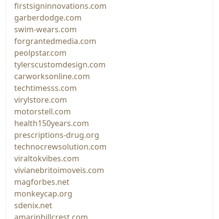
firstsigninnovations.com
garberdodge.com
swim-wears.com
forgrantedmedia.com
peolpstar.com
tylerscustomdesign.com
carworksonline.com
techtimesss.com
virylstore.com
motorstell.com
health150years.com
prescriptions-drug.org
technocrewsolution.com
viraltokvibes.com
vivianebritoimoveis.com
magforbes.net
monkeycap.org
sdenix.net
amarinhillcrest.com