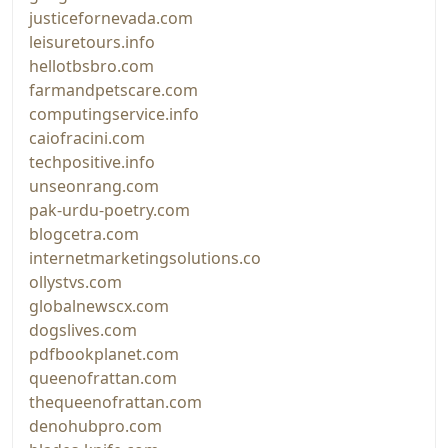
justicefornevada.com
leisuretours.info
hellotbsbro.com
farmandpetscare.com
computingservice.info
caiofracini.com
techpositive.info
unseonrang.com
pak-urdu-poetry.com
blogcetra.com
internetmarketingsolutions.co
ollystvs.com
globalnewscx.com
dogslives.com
pdfbookplanet.com
queenofrattan.com
thequeenofrattan.com
denohubpro.com