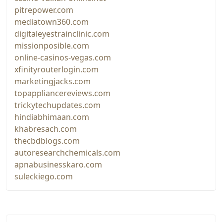
pitrepower.com
mediatown360.com
digitaleyestrainclinic.com
missionposible.com
online-casinos-vegas.com
xfinityrouterlogin.com
marketingjacks.com
topappliancereviews.com
trickytechupdates.com
hindiabhimaan.com
khabresach.com
thecbdblogs.com
autoresearchchemicals.com
apnabusinesskaro.com
suleckiego.com