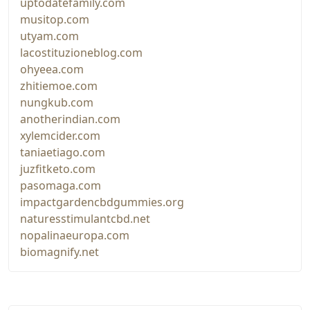
uptodatefamily.com
musitop.com
utyam.com
lacostituzioneblog.com
ohyeea.com
zhitiemoe.com
nungkub.com
anotherindian.com
xylemcider.com
taniaetiago.com
juzfitketo.com
pasomaga.com
impactgardencbdgummies.org
naturesstimulantcbd.net
nopalinaeuropa.com
biomagnify.net