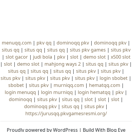
menuqq.com
|
pkv qq
|
dominoqq pkv
|
dominoqq pkv
|
situs qq
|
situs qq
|
situs qq
|
situs pkv games
|
situs pkv
|
slot gacor
|
judi bola
|
pkv
|
slot
|
demo slot
|
x500 slot
|
slot
|
demo slot
|
mahjong ways 2
|
situs qq
|
situs pkv
|
situs qq
|
situs qq
|
situs qq
|
situs pkv
|
situs pkv
|
situs pkv
|
situs pkv
|
situs pkv
|
situs pkv
|
login sbobet
|
sbobet
|
situs pkv
|
murniqq.com
|
hematqq.com
|
login menuqq
|
login murniqq
|
login hematqq
|
pkv
|
dominoqq
|
situs pkv
|
situs qq
|
slot
|
slot
|
slot
|
dominoqq pkv
|
situs qq
|
situs pkv
|
https://jurusqq.pkvgamesresmi.org/
Proudly powered by WordPress
|
Build With
Blog Eye