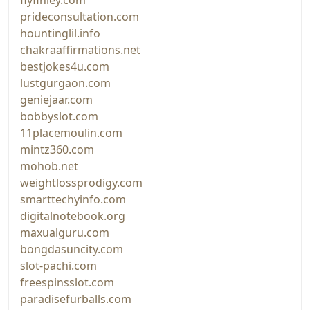
flyfinley.com
prideconsultation.com
hountinglil.info
chakraaffirmations.net
bestjokes4u.com
lustgurgaon.com
geniejaar.com
bobbyslot.com
11placemoulin.com
mintz360.com
mohob.net
weightlossprodigy.com
smarttechyinfo.com
digitalnotebook.org
maxualguru.com
bongdasuncity.com
slot-pachi.com
freespinsslot.com
paradisefurballs.com