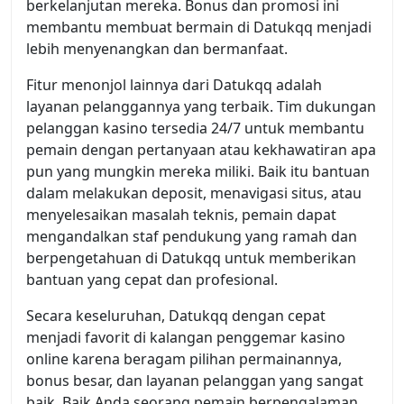
berkelanjutan mereka. Bonus dan promosi ini
membantu membuat bermain di Datukqq menjadi
lebih menyenangkan dan bermanfaat.
Fitur menonjol lainnya dari Datukqq adalah
layanan pelanggannya yang terbaik. Tim dukungan
pelanggan kasino tersedia 24/7 untuk membantu
pemain dengan pertanyaan atau kekhawatiran apa
pun yang mungkin mereka miliki. Baik itu bantuan
dalam melakukan deposit, menavigasi situs, atau
menyelesaikan masalah teknis, pemain dapat
mengandalkan staf pendukung yang ramah dan
berpengetahuan di Datukqq untuk memberikan
bantuan yang cepat dan profesional.
Secara keseluruhan, Datukqq dengan cepat
menjadi favorit di kalangan penggemar kasino
online karena beragam pilihan permainannya,
bonus besar, dan layanan pelanggan yang sangat
baik. Baik Anda seorang pemain berpengalaman