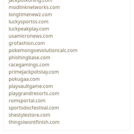
jackpotkoning.com
modlinknetworks.com
longtimenewz.com
luckysportss.com
luckpeakplay.com
usamicronews.com
grofashion.com
pokemongoevolutioncalc.com
phishingbase.com
racegamings.com
primejackpotstay.com
pokugaa.com
playvaultgame.com
playgrandresorts.com
romsportal.com
sportsdocfestival.com
shestylestore.com
thingsiwontfinish.com