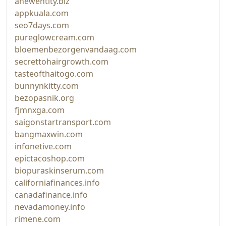
anewentity.biz
appkuala.com
seo7days.com
pureglowcream.com
bloemenbezorgenvandaag.com
secrettohairgrowth.com
tasteofthaitogo.com
bunnynkitty.com
bezopasnik.org
fjmnxga.com
saigonstartransport.com
bangmaxwin.com
infonetive.com
epictacoshop.com
biopuraskinserum.com
californiafinances.info
canadafinance.info
nevadamoney.info
rimene.com