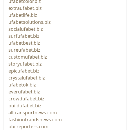
ufabetcolor.biz
extraufabet.biz
ufabetlife.biz
ufabetsolutions.biz
socialufabet.biz
surfufabet.biz
ufabetbest.biz
sureufabet.biz
customufabet.biz
storyufabet.biz
epicufabet.biz
crystalufabet.biz
ufabetok.biz
everufabet.biz
crowdufabet.biz
buildufabet.biz
alltransportnews.com
fashiontrandsnews.com
bbcreporters.com