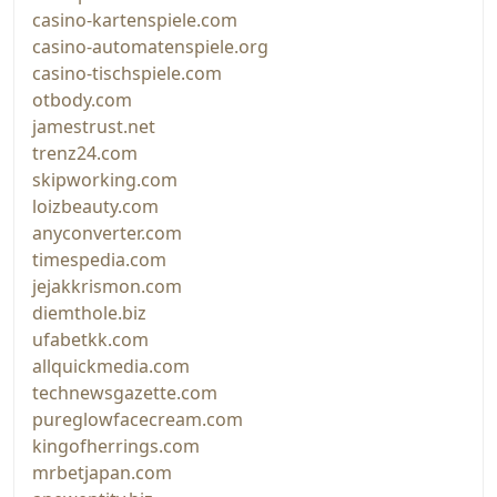
casino-kartenspiele.com
casino-automatenspiele.org
casino-tischspiele.com
otbody.com
jamestrust.net
trenz24.com
skipworking.com
loizbeauty.com
anyconverter.com
timespedia.com
jejakkrismon.com
diemthole.biz
ufabetkk.com
allquickmedia.com
technewsgazette.com
pureglowfacecream.com
kingofherrings.com
mrbetjapan.com