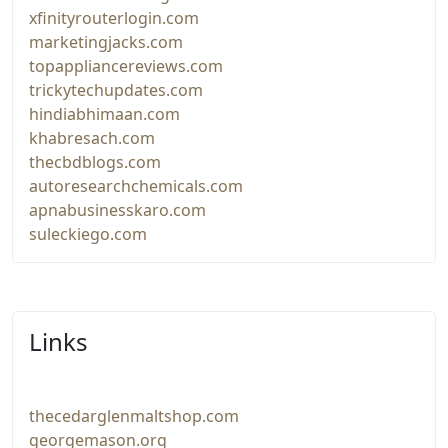
xfinityrouterlogin.com
marketingjacks.com
topappliancereviews.com
trickytechupdates.com
hindiabhimaan.com
khabresach.com
thecbdblogs.com
autoresearchchemicals.com
apnabusinesskaro.com
suleckiego.com
Links
thecedarglenmaltshop.com
georgemason.org