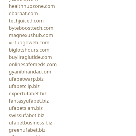
healthhubzone.com
ebaraat.com
techjuiced.com
byteboosttech.com
magnexushub.com
virtuogoweb.com
biglotshours.com
buyliraglutide.com
onlinesafemeds.com
gyanibhandar.com
ufabetwarp.biz
ufabetclip.biz
expertufabet.biz
fantasyufabet.biz
ufabetsiam.biz
swissufabet.biz
ufabetbusiness.biz
greenufabet.biz