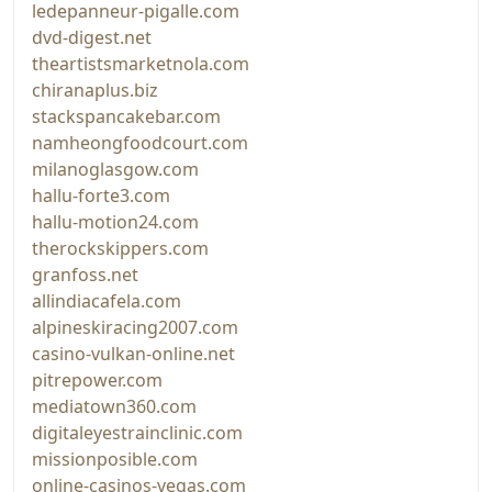
ledepanneur-pigalle.com
dvd-digest.net
theartistsmarketnola.com
chiranaplus.biz
stackspancakebar.com
namheongfoodcourt.com
milanoglasgow.com
hallu-forte3.com
hallu-motion24.com
therockskippers.com
granfoss.net
allindiacafela.com
alpineskiracing2007.com
casino-vulkan-online.net
pitrepower.com
mediatown360.com
digitaleyestrainclinic.com
missionposible.com
online-casinos-vegas.com