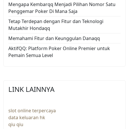
Mengapa Kembarqq Menjadi Pilihan Nomor Satu
Penggemar Poker Di Mana Saja
Tetap Terdepan dengan Fitur dan Teknologi
Mutakhir Hondaqq
Memahami Fitur dan Keunggulan Danaqq
AktifQQ: Platform Poker Online Premier untuk
Pemain Semua Level
LINK LAINNYA
slot online terpercaya
data keluaran hk
qiu qiu