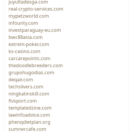
juyultadesga.com
real-crypto-services.com
mypetzworld.com
infounty.com
investparaguay-eu.com
bwc88asia.com
extrem-poker.com
ks-casino.com
carcarepoints.com
thedoodlebreeders.com
grupohugodias.com
deqair.com
techsilvers.com
ningkatinskill.com
fivsport.com
templatedzine.com
lawinfoadvice.com
phenqdietplan.org
sumnercafe.com