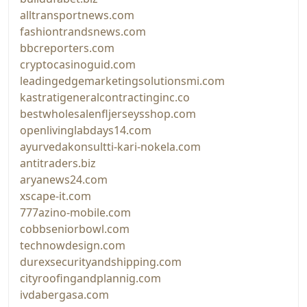
alltransportnews.com
fashiontrandsnews.com
bbcreporters.com
cryptocasinoguid.com
leadingedgemarketingsolutionsmi.com
kastratigeneralcontractinginc.co
bestwholesalenfljerseysshop.com
openlivinglabdays14.com
ayurvedakonsultti-kari-nokela.com
antitraders.biz
aryanews24.com
xscape-it.com
777azino-mobile.com
cobbseniorbowl.com
technowdesign.com
durexsecurityandshipping.com
cityroofingandplannig.com
ivdabergasa.com