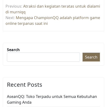
Post
Previous:
Atraksi dan kegiatan teratas untuk dialami
navigation
di murniqq
Next:
Mengapa ChampionQQ adalah platform game
online terpanas saat ini
Search
Search
Recent Posts
AseanQQ: Toko Terpadu untuk Semua Kebutuhan
Gaming Anda