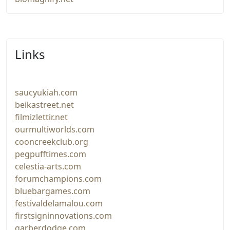
Links
saucyukiah.com
beikastreet.net
filmizlettir.net
ourmultiworlds.com
cooncreekclub.org
pegpufftimes.com
celestia-arts.com
forumchampions.com
bluebargames.com
festivaldelamalou.com
firstsigninnovations.com
garberdodge.com