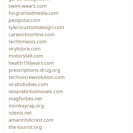
swim-wears.com
forgrantedmedia.com
peolpstar.com
tylerscustomdesign.com
carworksonline.com
techtimesss.com
virylstore.com
motorstell.com
health150years.com
prescriptions-drug.org
technocrewsolution.com
viraltokvibes.com
vivianebritoimoveis.com
magforbes.net
monkeycap.org
sdenix.net
amarinhillcrest.com
the-tourist.org