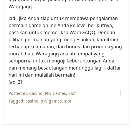
Waragaqq.
Jadi, jika Anda siap untuk membawa pengalaman
bermain game online Anda ke level berikutnya,
pastikan untuk memeriksa WaraGAQQ. Dengan
pilihan permainan yang mengesankan, komitmen
terhadap keamanan, dan bonus dan promosi yang
murah hati, Waragaqq adalah tempat yang
sempurna untuk menguji keberuntungan Anda
dan menang besar. Jangan menunggu lagi – daftar
hari ini dan mulailah bermain!
[ad_2]
Posted in:
Casino
,
Pkv Games
,
Slot
Tagged:
casino
,
pkv games
,
slot