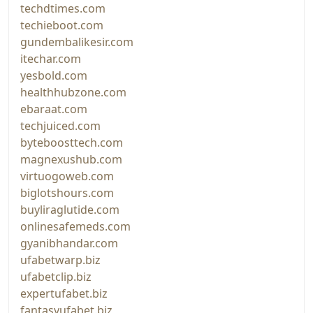
techdtimes.com
techieboot.com
gundembalikesir.com
itechar.com
yesbold.com
healthhubzone.com
ebaraat.com
techjuiced.com
byteboosttech.com
magnexushub.com
virtuogoweb.com
biglotshours.com
buyliraglutide.com
onlinesafemeds.com
gyanibhandar.com
ufabetwarp.biz
ufabetclip.biz
expertufabet.biz
fantasyufabet.biz