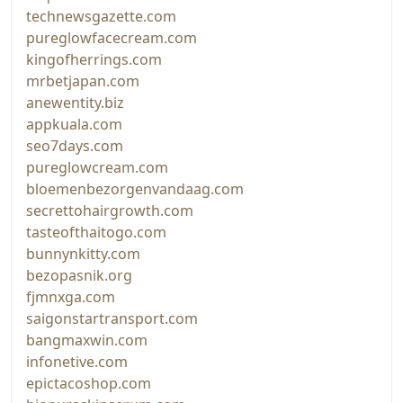
technewsgazette.com
pureglowfacecream.com
kingofherrings.com
mrbetjapan.com
anewentity.biz
appkuala.com
seo7days.com
pureglowcream.com
bloemenbezorgenvandaag.com
secrettohairgrowth.com
tasteofthaitogo.com
bunnynkitty.com
bezopasnik.org
fjmnxga.com
saigonstartransport.com
bangmaxwin.com
infonetive.com
epictacoshop.com