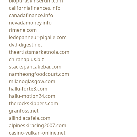
biopuraskinserum.com
californiafinances.info
canadafinance.info
nevadamoney.info
rimene.com
ledepanneur-pigalle.com
dvd-digest.net
theartistsmarketnola.com
chiranaplus.biz
stackspancakebar.com
namheongfoodcourt.com
milanoglasgow.com
hallu-forte3.com
hallu-motion24.com
therockskippers.com
granfoss.net
allindiacafela.com
alpineskiracing2007.com
casino-vulkan-online.net