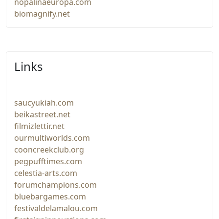
nopalinaeuropa.com
biomagnify.net
Links
saucyukiah.com
beikastreet.net
filmizlettir.net
ourmultiworlds.com
cooncreekclub.org
pegpufftimes.com
celestia-arts.com
forumchampions.com
bluebargames.com
festivaldelamalou.com