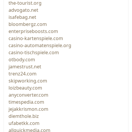
the-tourist.org
advogato.net
isafebag.net
bloombergz.com
enterpriseboosts.com
casino-kartenspiele.com
casino-automatenspiele.org
casino-tischspiele.com
otbody.com
jamestrust.net
trenz24.com
skipworking.com
loizbeauty.com
anyconverter.com
timespedia.com
jejakkrismon.com
diemthole.biz
ufabetkk.com
allquickmedia.com