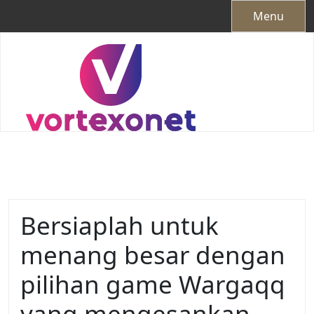
Skip
Menu
to
content
Bersiaplah untuk
menang besar dengan
pilihan game Wargaqq
yang mengesankan