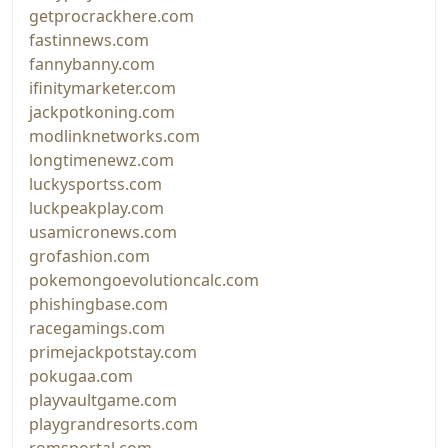
getprocrackhere.com
fastinnews.com
fannybanny.com
ifinitymarketer.com
jackpotkoning.com
modlinknetworks.com
longtimenewz.com
luckysportss.com
luckpeakplay.com
usamicronews.com
grofashion.com
pokemongoevolutioncalc.com
phishingbase.com
racegamings.com
primejackpotstay.com
pokugaa.com
playvaultgame.com
playgrandresorts.com