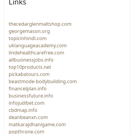
Links
thecedarglenmaltshop.com
georgemason.org
topicinhindi.com
uklanguageacademy.com
lindehealthcarefree.com
allbusinessjobs.info
top10products.net
pickabatours.com
beastmode-bodybuilding.com
financelplan.info
businessfuture.info
infojudibet.com
cbdmap.info
deanbeanxn.com
matkarajdhanigame.com
popthrone.com