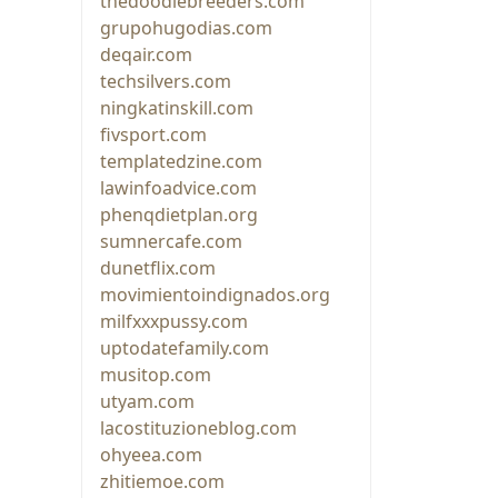
thedoodlebreeders.com
grupohugodias.com
deqair.com
techsilvers.com
ningkatinskill.com
fivsport.com
templatedzine.com
lawinfoadvice.com
phenqdietplan.org
sumnercafe.com
dunetflix.com
movimientoindignados.org
milfxxxpussy.com
uptodatefamily.com
musitop.com
utyam.com
lacostituzioneblog.com
ohyeea.com
zhitiemoe.com