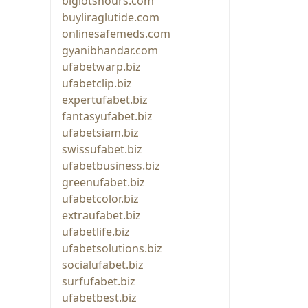
biglotshours.com
buyliraglutide.com
onlinesafemeds.com
gyanibhandar.com
ufabetwarp.biz
ufabetclip.biz
expertufabet.biz
fantasyufabet.biz
ufabetsiam.biz
swissufabet.biz
ufabetbusiness.biz
greenufabet.biz
ufabetcolor.biz
extraufabet.biz
ufabetlife.biz
ufabetsolutions.biz
socialufabet.biz
surfufabet.biz
ufabetbest.biz