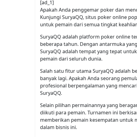
[ad_1]
Apakah Anda penggemar poker dan menca
Kunjungi SuryaQQ, situs poker online 
untuk pemain dari semua tingkat keahlia
SuryaQQ adalah platform poker online te
beberapa tahun. Dengan antarmuka yang
SuryaQQ adalah tempat yang tepat untu
pemain dari seluruh dunia.
Salah satu fitur utama SuryaQQ adalah 
banyak lagi. Apakah Anda seorang pemula
profesional berpengalaman yang mencari 
SuryaQQ.
Selain pilihan permainannya yang bera
diikuti para pemain. Turnamen ini berkisar
memberikan pemain kesempatan untuk me
dalam bisnis ini.