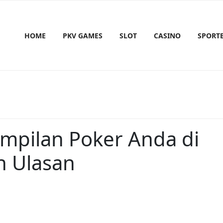
HOME
PKV GAMES
SLOT
CASINO
SPORT
mpilan Poker Anda di
h Ulasan