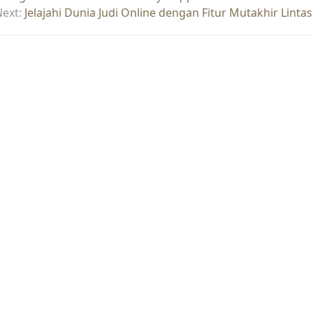
ext:
Jelajahi Dunia Judi Online dengan Fitur Mutakhir Linta