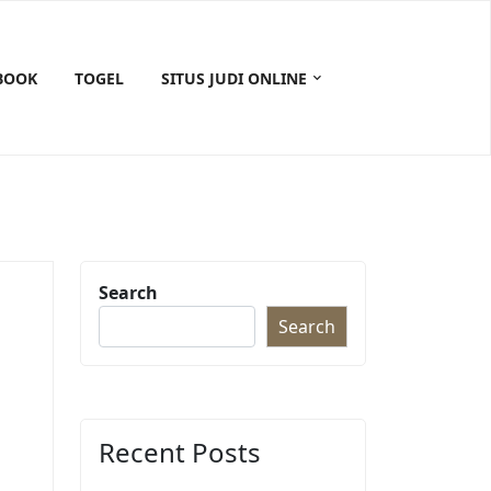
BOOK
TOGEL
SITUS JUDI ONLINE
Search
Search
Recent Posts