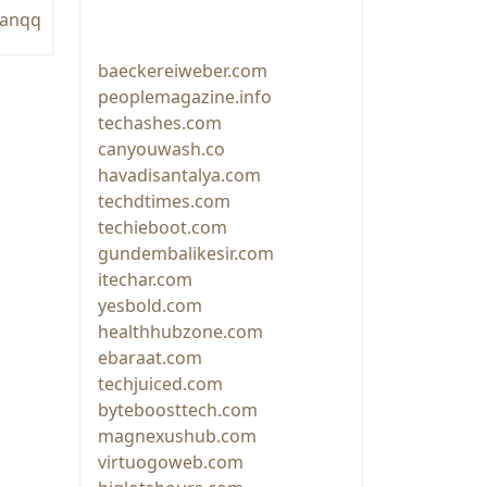
sanqq
baeckereiweber.com
peoplemagazine.info
techashes.com
canyouwash.co
havadisantalya.com
techdtimes.com
techieboot.com
gundembalikesir.com
itechar.com
yesbold.com
healthhubzone.com
ebaraat.com
techjuiced.com
byteboosttech.com
magnexushub.com
virtuogoweb.com