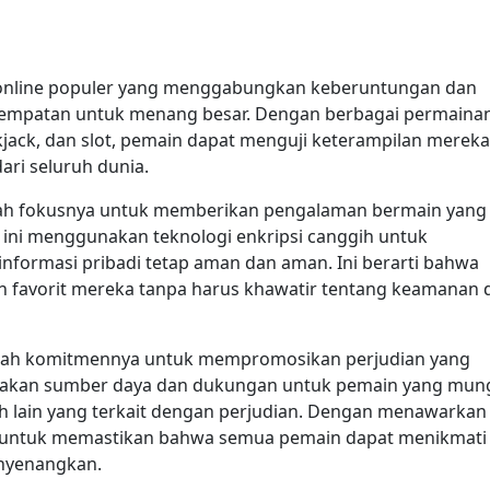
n online populer yang menggabungkan keberuntungan dan
empatan untuk menang besar. Dengan berbagai permaina
ckjack, dan slot, pemain dapat menguji keterampilan mereka
ri seluruh dunia.
alah fokusnya untuk memberikan pengalaman bermain yang 
ini menggunakan teknologi enkripsi canggih untuk
formasi pribadi tetap aman dan aman. Ini berarti bahwa
 favorit mereka tanpa harus khawatir tentang keamanan 
dalah komitmennya untuk mempromosikan perjudian yang
diakan sumber daya dan dukungan untuk pemain yang mun
 lain yang terkait dengan perjudian. Dengan menawarkan
an untuk memastikan bahwa semua pemain dapat menikmati
nyenangkan.