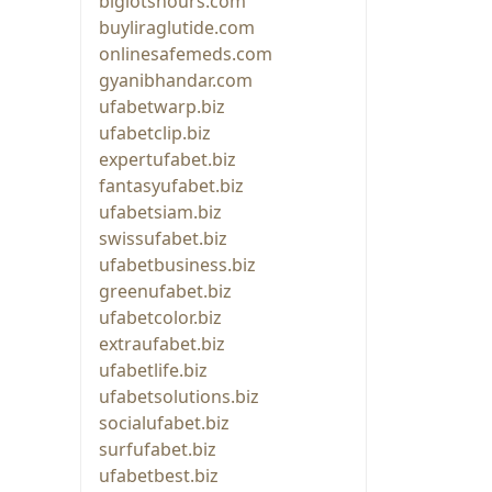
biglotshours.com
buyliraglutide.com
onlinesafemeds.com
gyanibhandar.com
ufabetwarp.biz
ufabetclip.biz
expertufabet.biz
fantasyufabet.biz
ufabetsiam.biz
swissufabet.biz
ufabetbusiness.biz
greenufabet.biz
ufabetcolor.biz
extraufabet.biz
ufabetlife.biz
ufabetsolutions.biz
socialufabet.biz
surfufabet.biz
ufabetbest.biz