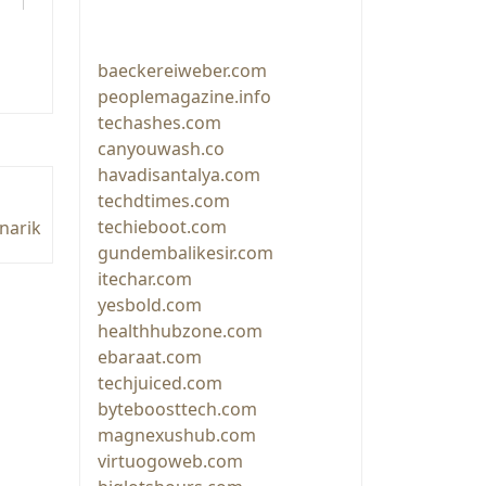
baeckereiweber.com
peoplemagazine.info
techashes.com
canyouwash.co
havadisantalya.com
techdtimes.com
techieboot.com
narik
gundembalikesir.com
itechar.com
yesbold.com
healthhubzone.com
ebaraat.com
techjuiced.com
byteboosttech.com
magnexushub.com
virtuogoweb.com