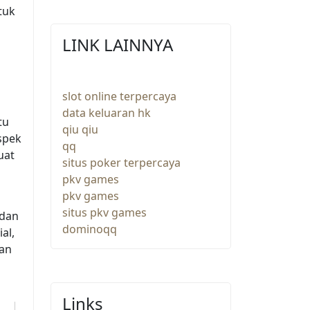
tuk
LINK LAINNYA
slot online terpercaya
data keluaran hk
tu
qiu qiu
spek
qq
uat
situs poker terpercaya
pkv games
pkv games
situs pkv games
 dan
dominoqq
al,
lan
Links