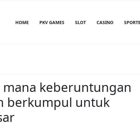
HOME
PKV GAMES
SLOT
CASINO
SPORT
i mana keberuntungan
n berkumpul untuk
sar