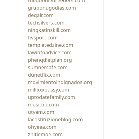
thedoodlebreeders.com
grupohugodias.com
deqair.com
techsilvers.com
ningkatinskill.com
fivsport.com
templatedzine.com
lawinfoadvice.com
phenqdietplan.org
sumnercafe.com
dunetflix.com
movimientoindignados.org
milfxxxpussy.com
uptodatefamily.com
musitop.com
utyam.com
lacostituzioneblog.com
ohyeea.com
zhitiemoe.com