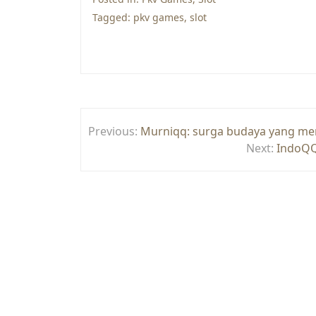
Tagged:
pkv games
,
slot
Post
Previous:
Murniqq: surga budaya yang me
navigation
Next:
IndoQQ