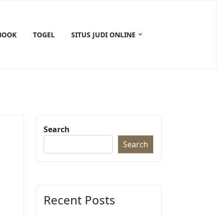
BOOK
TOGEL
SITUS JUDI ONLINE
Search
Search
Recent Posts