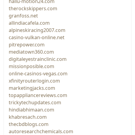
hallu-motion24.com
therockskippers.com
granfoss.net
allindiacafela.com
alpineskiracing2007.com
casino-vulkan-online.net
pitrepower.com
mediatown360.com
digitaleyestrainclinic.com
missionposible.com
online-casinos-vegas.com
xfinityrouterlogin.com
marketingjacks.com
topappliancereviews.com
trickytechupdates.com
hindiabhimaan.com
khabresach.com
thecbdblogs.com
autoresearchchemicals.com