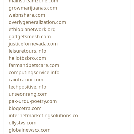
mainstreamzone.com
growmarijuanas.com
webnshare.com
overlygeneralization.com
ethiopianetwork.org
gadgetsmesh.com
justicefornevada.com
leisuretours.info
hellotbsbro.com
farmandpetscare.com
computingservice.info
caiofracini.com
techpositive.info
unseonrang.com
pak-urdu-poetry.com
blogcetra.com
internetmarketingsolutions.co
ollystvs.com
globalnewscx.com