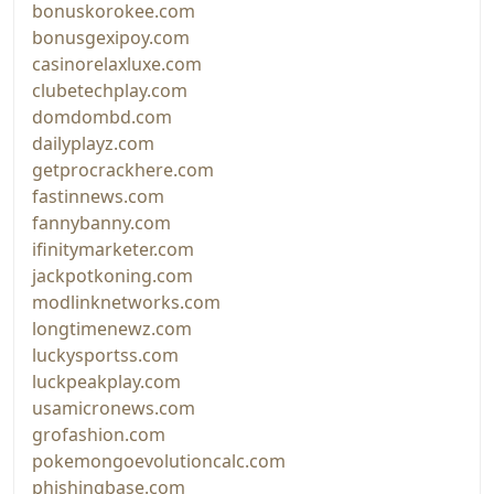
bonuskorokee.com
bonusgexipoy.com
casinorelaxluxe.com
clubetechplay.com
domdombd.com
dailyplayz.com
getprocrackhere.com
fastinnews.com
fannybanny.com
ifinitymarketer.com
jackpotkoning.com
modlinknetworks.com
longtimenewz.com
luckysportss.com
luckpeakplay.com
usamicronews.com
grofashion.com
pokemongoevolutioncalc.com
phishingbase.com