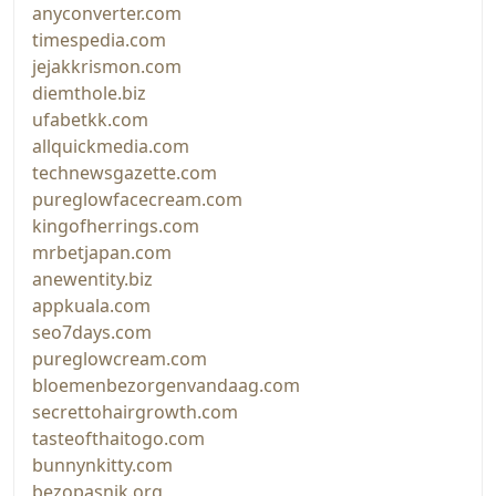
anyconverter.com
timespedia.com
jejakkrismon.com
diemthole.biz
ufabetkk.com
allquickmedia.com
technewsgazette.com
pureglowfacecream.com
kingofherrings.com
mrbetjapan.com
anewentity.biz
appkuala.com
seo7days.com
pureglowcream.com
bloemenbezorgenvandaag.com
secrettohairgrowth.com
tasteofthaitogo.com
bunnynkitty.com
bezopasnik.org