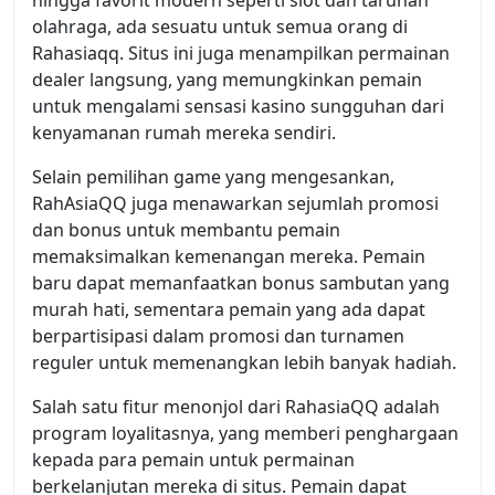
hingga favorit modern seperti slot dan taruhan
olahraga, ada sesuatu untuk semua orang di
Rahasiaqq. Situs ini juga menampilkan permainan
dealer langsung, yang memungkinkan pemain
untuk mengalami sensasi kasino sungguhan dari
kenyamanan rumah mereka sendiri.
Selain pemilihan game yang mengesankan,
RahAsiaQQ juga menawarkan sejumlah promosi
dan bonus untuk membantu pemain
memaksimalkan kemenangan mereka. Pemain
baru dapat memanfaatkan bonus sambutan yang
murah hati, sementara pemain yang ada dapat
berpartisipasi dalam promosi dan turnamen
reguler untuk memenangkan lebih banyak hadiah.
Salah satu fitur menonjol dari RahasiaQQ adalah
program loyalitasnya, yang memberi penghargaan
kepada para pemain untuk permainan
berkelanjutan mereka di situs. Pemain dapat