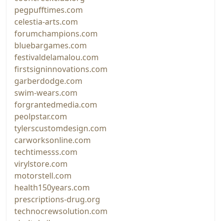
pegpufftimes.com
celestia-arts.com
forumchampions.com
bluebargames.com
festivaldelamalou.com
firstsigninnovations.com
garberdodge.com
swim-wears.com
forgrantedmedia.com
peolpstar.com
tylerscustomdesign.com
carworksonline.com
techtimesss.com
virylstore.com
motorstell.com
health150years.com
prescriptions-drug.org
technocrewsolution.com