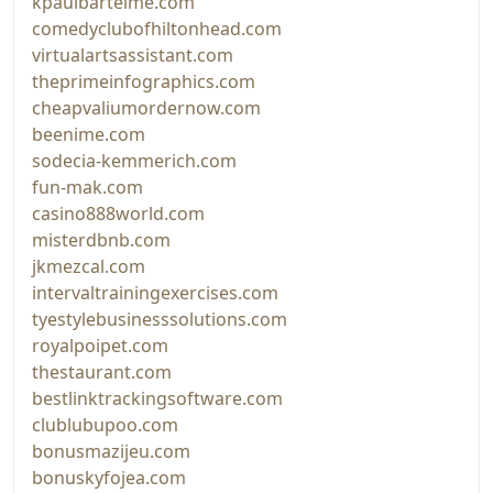
kpaulbartelme.com
comedyclubofhiltonhead.com
virtualartsassistant.com
theprimeinfographics.com
cheapvaliumordernow.com
beenime.com
sodecia-kemmerich.com
fun-mak.com
casino888world.com
misterdbnb.com
jkmezcal.com
intervaltrainingexercises.com
tyestylebusinesssolutions.com
royalpoipet.com
thestaurant.com
bestlinktrackingsoftware.com
clublubupoo.com
bonusmazijeu.com
bonuskyfojea.com