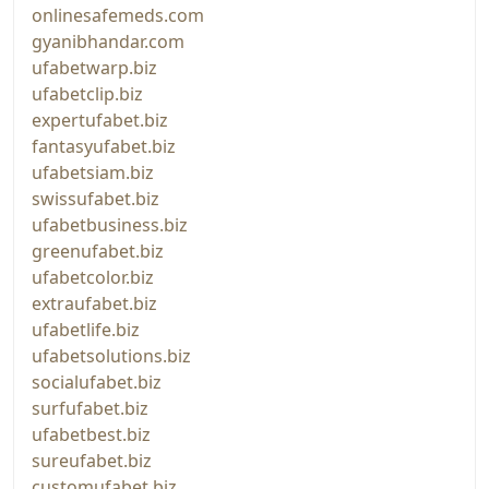
onlinesafemeds.com
gyanibhandar.com
ufabetwarp.biz
ufabetclip.biz
expertufabet.biz
fantasyufabet.biz
ufabetsiam.biz
swissufabet.biz
ufabetbusiness.biz
greenufabet.biz
ufabetcolor.biz
extraufabet.biz
ufabetlife.biz
ufabetsolutions.biz
socialufabet.biz
surfufabet.biz
ufabetbest.biz
sureufabet.biz
customufabet.biz