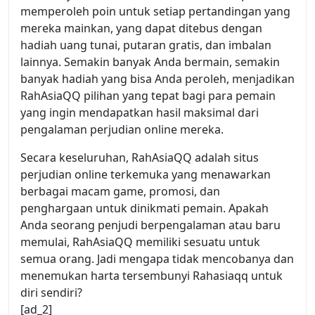
memperoleh poin untuk setiap pertandingan yang
mereka mainkan, yang dapat ditebus dengan
hadiah uang tunai, putaran gratis, dan imbalan
lainnya. Semakin banyak Anda bermain, semakin
banyak hadiah yang bisa Anda peroleh, menjadikan
RahAsiaQQ pilihan yang tepat bagi para pemain
yang ingin mendapatkan hasil maksimal dari
pengalaman perjudian online mereka.
Secara keseluruhan, RahAsiaQQ adalah situs
perjudian online terkemuka yang menawarkan
berbagai macam game, promosi, dan
penghargaan untuk dinikmati pemain. Apakah
Anda seorang penjudi berpengalaman atau baru
memulai, RahAsiaQQ memiliki sesuatu untuk
semua orang. Jadi mengapa tidak mencobanya dan
menemukan harta tersembunyi Rahasiaqq untuk
diri sendiri?
[ad_2]