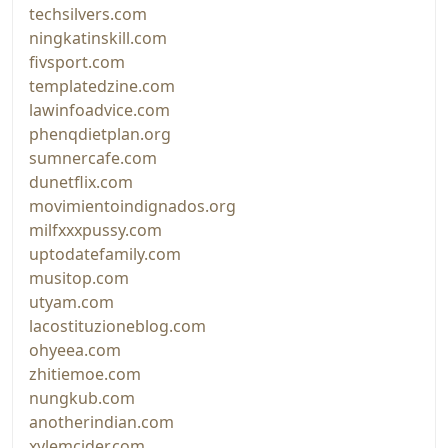
techsilvers.com
ningkatinskill.com
fivsport.com
templatedzine.com
lawinfoadvice.com
phenqdietplan.org
sumnercafe.com
dunetflix.com
movimientoindignados.org
milfxxxpussy.com
uptodatefamily.com
musitop.com
utyam.com
lacostituzioneblog.com
ohyeea.com
zhitiemoe.com
nungkub.com
anotherindian.com
xylemcider.com