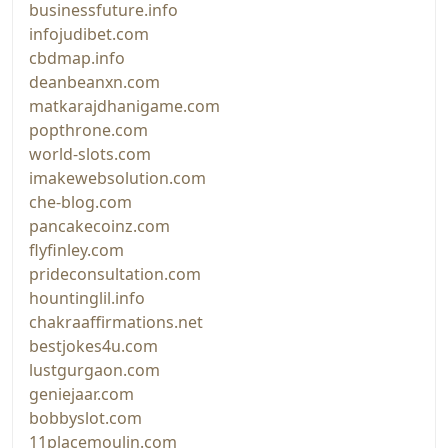
businessfuture.info
infojudibet.com
cbdmap.info
deanbeanxn.com
matkarajdhanigame.com
popthrone.com
world-slots.com
imakewebsolution.com
che-blog.com
pancakecoinz.com
flyfinley.com
prideconsultation.com
hountinglil.info
chakraaffirmations.net
bestjokes4u.com
lustgurgaon.com
geniejaar.com
bobbyslot.com
11placemoulin.com