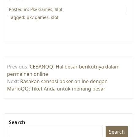
Posted in:
Pkv Games
,
Slot
Tagged:
pkv games
,
slot
Post
Previous:
CEBANQQ: Hal besar berikutnya dalam
navigation
permainan online
Next:
Rasakan sensasi poker online dengan
MarioQQ: Tiket Anda untuk menang besar
Search
Search